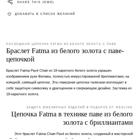
SHARE THIS JEWEL
ДОБАВИТЬ В СПИСОК ЖЕЛАНИЙ
РОСКОШНАЯ ЦЕПОЧКА FATMA ИЗ БЕЛОГО ЗОЛОТА С ПАВЕ
Браслет Fatma из белого золота с паве-
цепочкой
Браслет Fatma Pavé Chain из 18-каратного белого золота украшен
изображением руки Фатимы, полностью инкрустированной бриллиантами, на
изящной, сияющей цепочке. Эта гламурная цепочка-талисман воплощает в
себе защитную символику в драгоценном и сверкающем дизайне. Застежка из
18-каратного золота.
ЗАЩИТА ЮВЕЛИРНЫХ ИЗДЕЛИЙ В ПОДАРОК ОТ REDLINE
Цепочка Fatma в технике паве из белого
золота с бриллиантами
Этот браслет Fatma Chain Pavé из белого золота, созданный в мастерской