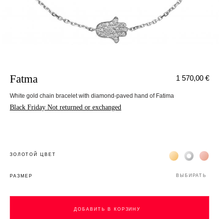
Fatma
1 570,00 €
White gold chain bracelet with diamond-paved hand of Fatima
Black Friday Not returned or exchanged
Жёлтое золото 
Белое зол
Роз
ЗОЛОТОЙ ЦВЕТ
ВЫБИРАТЬ
РАЗМЕР
ДОБАВИТЬ В КОРЗИНУ