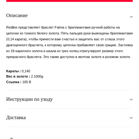
Описание
Redline представляет браслет Fatma с бриллиантами ручной работы на
цепочке из тонкого белого золота. Пять пальцев руки вымощены бриллиантами
(0,14 карата), чтобы принести вам счастье и защитить вас от сглаза этого
драгоценного браслета, к которому цепочка прибавляет свою грацию. Застежка
из 18-каратного золота и шкала из трех колец отрегулируют размер этого
прекрасного браслета. Это также доступно в желтом золоте и розовом золоте.
Караты
0,140
Вес в золоте
2.1000g
Ссылка
165 B
Инструкции по уходу
Доставка