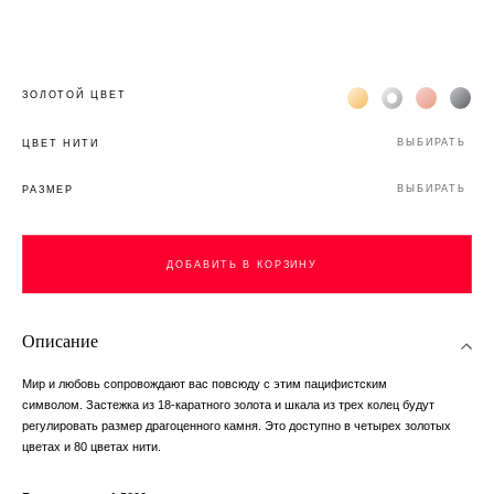
Жёлтое золото 18К
Белое золото 1
Розовое з
Чёр
ЗОЛОТОЙ ЦВЕТ
ВЫБИРАТЬ
ЦВЕТ НИТИ
ВЫБИРАТЬ
РАЗМЕР
ДОБАВИТЬ В КОРЗИНУ
Описание
Мир и любовь сопровождают вас повсюду с этим пацифистским
символом. Застежка из 18-каратного золота и шкала из трех колец будут
регулировать размер драгоценного камня. Это доступно в четырех золотых
цветах и ​​80 цветах нити.