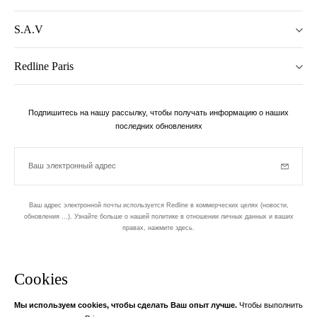
S.A.V
Redline Paris
Подпишитесь на нашу рассылку, чтобы получать информацию о наших
последних обновлениях
Ваш электронный адрес
Subscrib
Ваш адрес электронной почты используется Redline в коммерческих целях (новости,
обновления ...). Узнайте больше о нашей политике в отношении личных данных и ваших
правах,
нажмите здесь
.
бюллетень
Cookies
Разработан в 1-м округе, в Пари
Мы используем cookies, чтобы сделать Ваш опыт лучше.
Чтобы выполнить
Ваш адрес электронной почты
узнать бол