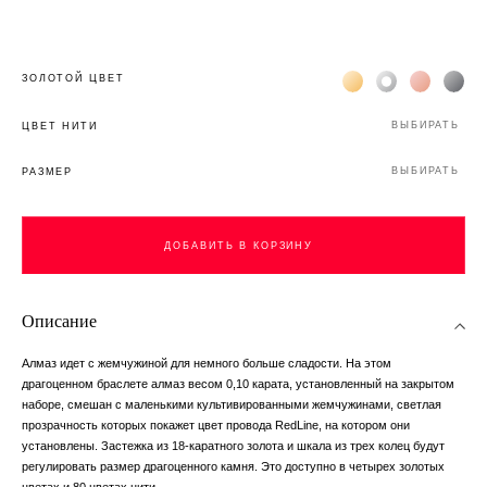
Жёлтое золото 18К
Белое золото 1
Розовое з
Чёр
ЗОЛОТОЙ ЦВЕТ
ВЫБИРАТЬ
ЦВЕТ НИТИ
ВЫБИРАТЬ
РАЗМЕР
ДОБАВИТЬ В КОРЗИНУ
Описание
Алмаз идет с жемчужиной для немного больше сладости. На этом
драгоценном браслете алмаз весом 0,10 карата, установленный на закрытом
наборе, смешан с маленькими культивированными жемчужинами, светлая
прозрачность которых покажет цвет провода RedLine, на котором они
установлены. Застежка из 18-каратного золота и шкала из трех колец будут
регулировать размер драгоценного камня. Это доступно в четырех золотых
цветах и ​​80 цветах нити.