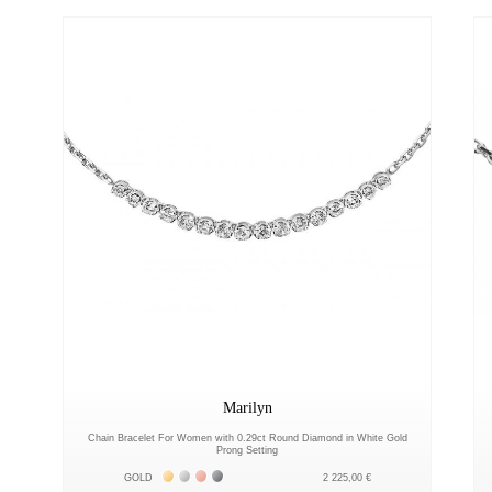
Marilyn
Chain Bracelet For Women with 0.29ct Round Diamond in White Gold
Prong Setting
Жёлтое золото 18К
Белое золото 18К
Розовое золото 18К
Чёрное золото 18К
GOLD
2 225,00 €