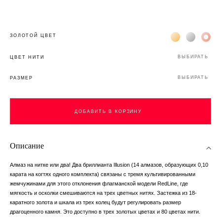
Жёлтое золото 
Белое зол
Роз
ЗОЛОТОЙ ЦВЕТ
ВЫБИРАТЬ
ЦВЕТ НИТИ
ВЫБИРАТЬ
РАЗМЕР
ДОБАВИТЬ В КОРЗИНУ
Описание
Алмаз на нитке или два! Два бриллианта Illusion (14 алмазов, образующих 0,10
карата на когтях одного комплекта) связаны с тремя культивированными
жемчужинами для этого отклонения флагманской модели RedLine, где
мягкость и осколки смешиваются на трех цветных нитях. Застежка из 18-
каратного золота и шкала из трех колец будут регулировать размер
драгоценного камня. Это доступно в трех золотых цветах и 80 цветах нити.