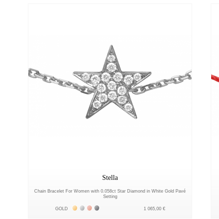
Stella
Chain Bracelet For Women with 0.058ct Star Diamond in White Gold Pavé
Setting
Жёлтое золото 18К
Белое золото 18К
Розовое золото 18К
Чёрное золото 18К
GOLD
1 065,00 €