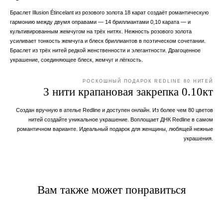
Браслет Illusion Étincelant из розового золота 18 карат создаёт романтическую
гармонию между двумя оправами — 14 бриллиантами 0,10 карата — и
культивированным жемчугом на трёх нитях. Нежность розового золота
усиливает тонкость жемчуга и блеск бриллиантов в поэтическом сочетании.
Браслет из трёх нитей редкой женственности и элегантности. Драгоценное
украшение, соединяющее блеск, жемчуг и лёгкость.
РОСКОШНЫЙ ПОДАРОК REDLINE 80 НИТЕЙ
3 нити крапановая закрепка 0.10кт
Создан вручную в ателье Redline и доступен онлайн. Из более чем 80 цветов
нитей создайте уникальное украшение. Воплощает ДНК Redline в самом
романтичном варианте. Идеальный подарок для женщины, любящей нежные
украшения.
Вам также может понравиться