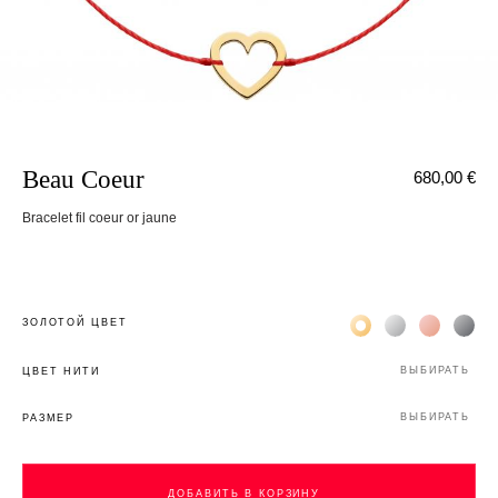
Beau Coeur
680,00 €
Bracelet fil coeur or jaune
Жёлтое золото 18К
Белое золото 1
Розовое з
Чёр
ЗОЛОТОЙ ЦВЕТ
ВЫБИРАТЬ
ЦВЕТ НИТИ
ВЫБИРАТЬ
РАЗМЕР
ДОБАВИТЬ В КОРЗИНУ