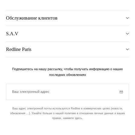
Обслуживание клиентов
S.A.V
Redline Paris
Подпишитесь на нашу рассылку, чтобы получать информацию о наших
последних обновлениях
Ваш электронный адрес
Subscrib
Ваш адрес электронной почты используется Redline в коммерческих целях (новости,
обновления ...). Узнайте больше о нашей политике в отношении личных данных и ваших
правах,
нажмите здесь
.
бюллетень