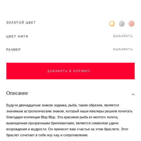
Жёлтое золото 
Белое зол
Роз
ЗОЛОТОЙ ЦВЕТ
ВЫБИРАТЬ
ЦВЕТ НИТИ
ВЫБИРАТЬ
РАЗМЕР
ДОБАВИТЬ В КОРЗИНУ
Описание
Будучи двенадцатым знаком зодиака, рыба, таким образом, является
значимым астрологическим знаком, который наши ювелиры решили почитать
благодаря коллекции Blup Blup. Эта красивая рыба из желтого золота,
вымощенная прозрачными бриллиантами, является символом удачи
возрождения и мудрости. Он принесет вам счастье на этом браслете. Этот
браслет сочетает в себе ноу-хау и сопротивление.