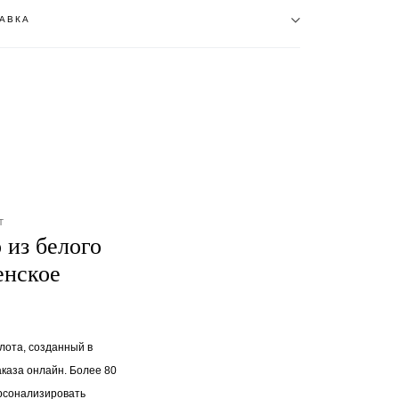
АВКА
T
 из белого
енское
олота, созданный в
аказа онлайн. Более 80
рсонализировать