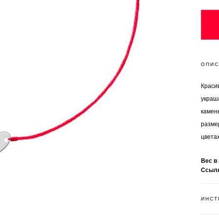
ОПИС
Красив
украш
камень
разме
цветах
Вес в
Ссыл
ИНСТ