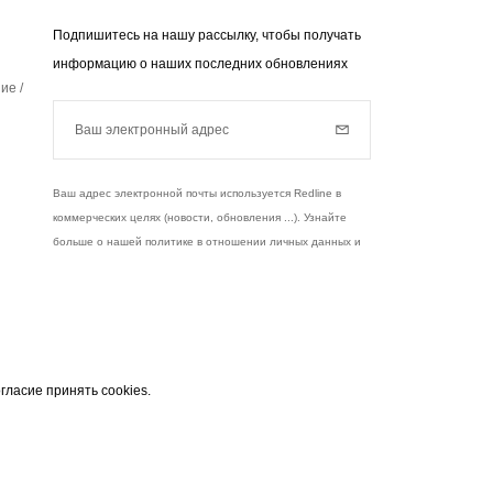
Подпишитесь на нашу рассылку, чтобы получать
информацию о наших последних обновлениях
ие /
Ваш электронный адрес
Subscribe
Ваш адрес электронной почты используется Redline в
коммерческих целях (новости, обновления ...). Узнайте
больше о нашей политике в отношении личных данных и
ваших правах,
нажмите здесь
.
чты
узнать больше
гласие принять cookies.
 служит исключительно для отправки вам
Instagram
Facebook
Twitter
Pinterest
YouTube
 закону, вы имеете право на доступ, исправления
и данными. Согласно закону, вы имеете право на
асие с вашими личными данными.