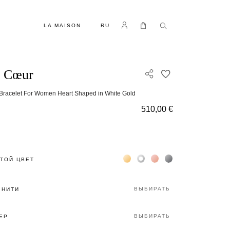
ЯЗЫК
Log in
Моя корзина
LA MAISON
RU
i Cœur
ДОБАВИТЬ В С
 Bracelet For Women Heart Shaped in White Gold
510,00 €
Жёлтое золото 18К
Белое золото 18К
Розовое золото 18К
Чёрное золото 18К
ТОЙ ЦВЕТ
ВЫБИРАТЬ
 НИТИ
ВЫБИРАТЬ
ЕР