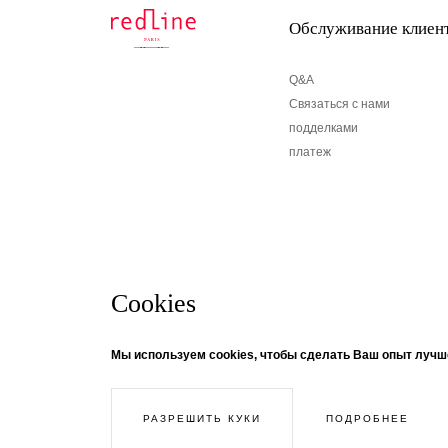
Обслуживание клиен
Q&A
Связаться с нами
подделками
платеж
Cookies
бюллетень
© Creaddict - все права защищены
Мы используем cookies, чтобы сделать Ваш опыт лучш
CGV
| Официальное уведомление
| Личные данные
| печенье
Если вы хотите получать информацию о новостях
| Возвращение
нашу рассылку! Следуйте за темой ...
ПОДРОБНЕЕ
РАЗРЕШИТЬ КУКИ