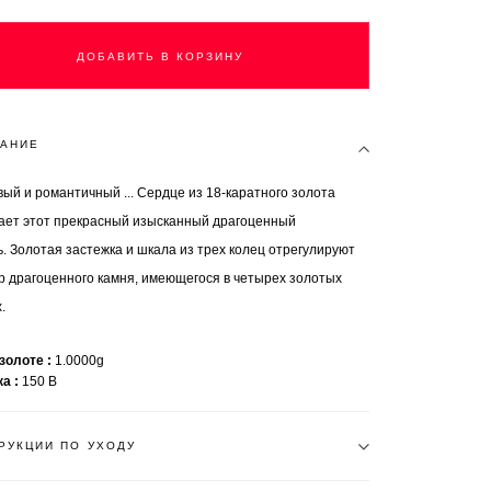
ДОБАВИТЬ В КОРЗИНУ
АНИЕ
ый и романтичный ... Сердце из 18-каратного золота
ает этот прекрасный изысканный драгоценный
. Золотая застежка и шкала из трех колец отрегулируют
р драгоценного камня, имеющегося в четырех золотых
.
 золоте
1.0000g
ка
150 B
РУКЦИИ ПО УХОДУ