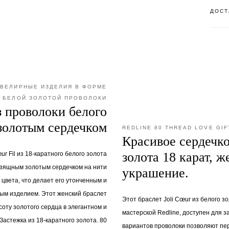
ДОСТ
ВЕЛИРНЫЕ ИЗДЕЛИЯ В ФОРМЕ
З БЕЛОЙ ЗОЛОТОЙ ПРОВОЛОКИ
з проволоки белого
 золотым сердечком
REDLINE 80 THREAD LOVE GIF
Красивое сердечко
золота 18 карат, ж
ur Fil из 18-каратного белого золота
зящным золотым сердечком на нити
украшение.
 цвета, что делает его утонченным и
м изделием. Этот женский браслет
Этот браслет Joli Cœur из белого з
соту золотого сердца в элегантном и
мастерской Redline, доступен для з
Застежка из 18-каратного золота. 80
вариантов проволоки позволяют пе