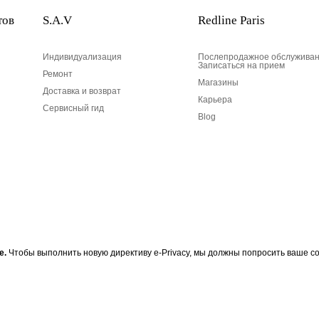
тов
S.A.V
Redline Paris
Индивидуализация
Послепродажное обслуживан
Записаться на прием
Ремонт
Магазины
Доставка и возврат
Карьера
Сервисный гид
Blog
Ваш адрес электронной по
е.
Чтобы выполнить новую директиву e-Privacy, мы должны попросить ваше со
 RedLine, подпишитесь на
Ваш адрес электронной почты
Разработан в 1-м округе, в Пари
информации RedLine. Согласно
и несогласие с вашими личным
доступ, исправления и несогл