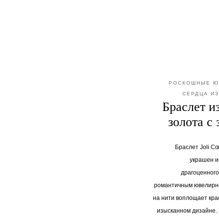
РОСКОШНЫЕ Ю
СЕРДЦА И
Браслет и
золота с
Браслет Joli Cœ
украшен и
драгоценного
романтичным ювелирны
на нити воплощает кра
изысканном дизайне. 