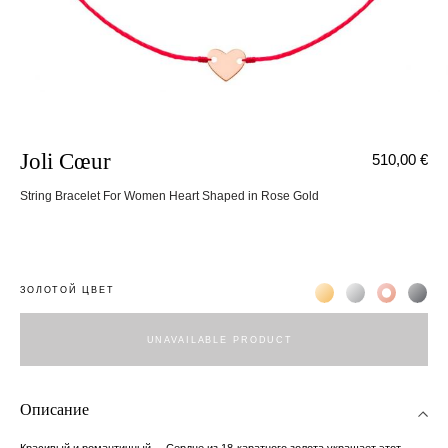
Joli Cœur
510,00 €
String Bracelet For Women Heart Shaped in Rose Gold
Жёлтое золото 18К
Белое золото 1
Розовое з
Чёр
ЗОЛОТОЙ ЦВЕТ
UNAVAILABLE PRODUCT
Описание
Красивый и романтичный ... Сердце из 18-каратного золота украшает этот