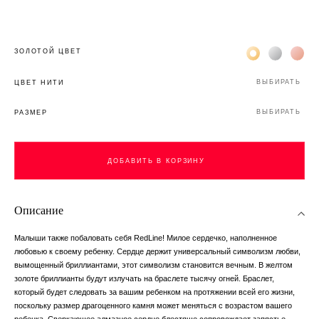
Жёлтое золото 
Белое зол
Роз
ЗОЛОТОЙ ЦВЕТ
ВЫБИРАТЬ
ЦВЕТ НИТИ
ВЫБИРАТЬ
РАЗМЕР
ДОБАВИТЬ В КОРЗИНУ
Описание
Малыши также побаловать себя RedLine! Милое сердечко, наполненное
любовью к своему ребенку. Сердце держит универсальный символизм любви,
вымощенный бриллиантами, этот символизм становится вечным. В желтом
золоте бриллианты будут излучать на браслете тысячу огней. Браслет,
который будет следовать за вашим ребенком на протяжении всей его жизни,
поскольку размер драгоценного камня может меняться с возрастом вашего
ребенка. Сверкающее алмазное сердце блестяще сопровождает запястье