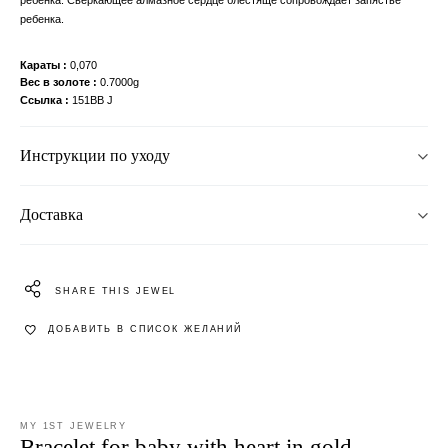
ребенка.
Караты
0,070
Вес в золоте
0.7000g
Ссылка
151BB J
Инструкции по уходу
Доставка
SHARE THIS JEWEL
ДОБАВИТЬ В СПИСОК ЖЕЛАНИЙ
MY 1ST JEWELRY
Bracelet for baby with heart in gold