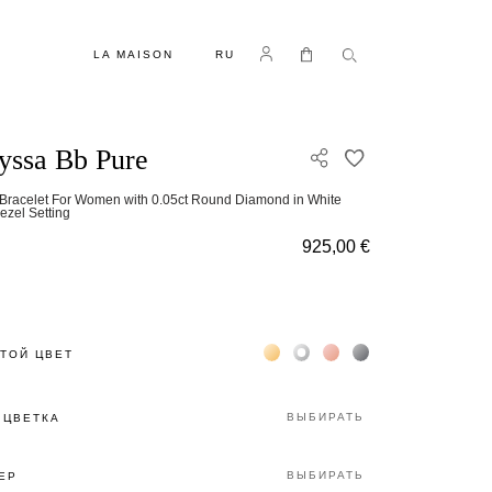
ЯЗЫК
Log in
Моя корзина
LA MAISON
RU
ssa Bb Pure
ДОБАВИТЬ В С
Bracelet For Women with 0.05ct Round Diamond in White
ezel Setting
925,00 €
Жёлтое золото 18К
Белое золото 18К
Розовое золото 18К
Чёрное золото 18К
ТОЙ ЦВЕТ
ВЫБИРАТЬ
 ЦВЕТКА
ВЫБИРАТЬ
ЕР