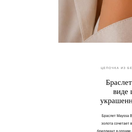
ЦЕПОЧКА ИЗ Б
Браслет
виде 
украшенн
Браслет Mayssa B
золота сочетает в
бриллиант в оправе