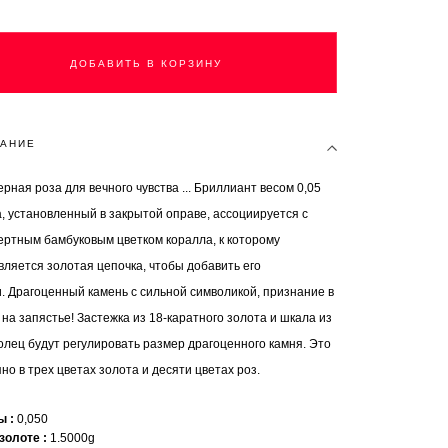
ДОБАВИТЬ В КОРЗИНУ
АНИЕ
ная роза для вечного чувства ... Бриллиант весом 0,05
, установленный в закрытой оправе, ассоциируется с
ертным бамбуковым цветком коралла, к которому
вляется золотая цепочка, чтобы добавить его
и. Драгоценный камень с сильной символикой, признание в
на запястье! Застежка из 18-каратного золота и шкала из
олец будут регулировать размер драгоценного камня. Это
но в трех цветах золота и десяти цветах роз.
ты
0,050
 золоте
1.5000g