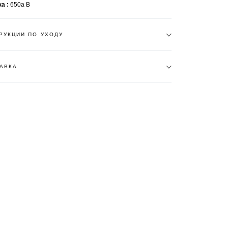
ка
650a B
РУКЦИИ ПО УХОДУ
АВКА