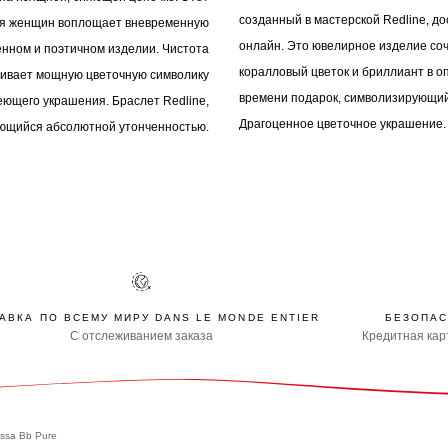
созданный в мастерской Redline, до
ля женщин воплощает вневременную
онлайн. Это ювелирное изделие соч
енном и поэтичном изделии. Чистота
коралловый цветок и бриллиант в о
ливает мощную цветочную символику
времени подарок, символизирующий
еющего украшения. Браслет Redline,
Драгоценное цветочное украшение.
ющийся абсолютной утонченностью.
АВКА ПО ВСЕМУ МИРУ DANS LE MONDE ENTIER
БЕЗОПАС
С отслеживанием заказа
Кредитная карт
ssa Bb Pure