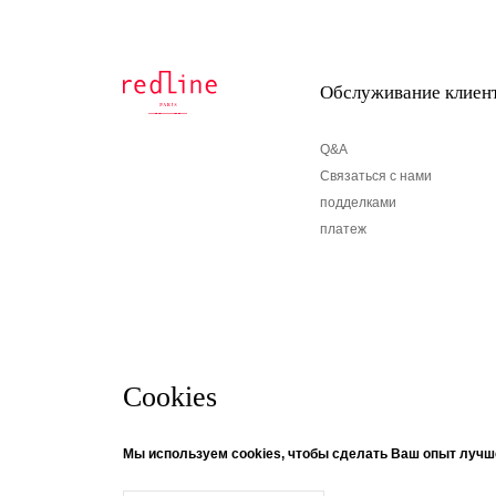
Обслуживание клиен
Q&A
Связаться с нами
подделками
платеж
Cookies
бюллетень
© Creaddict - все права защищены
Мы используем cookies, чтобы сделать Ваш опыт лучш
CGV
| Официальное уведомление
| Личные данные
| печенье
Если вы хотите получать информацию о новостях
| Возвращение