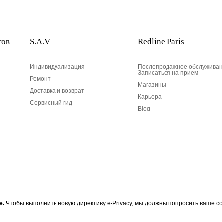
тов
S.A.V
Redline Paris
Индивидуализация
Послепродажное обслуживан
Записаться на прием
Ремонт
Магазины
Доставка и возврат
Карьера
Сервисный гид
Blog
Ваш адрес электронной по
е.
Чтобы выполнить новую директиву e-Privacy, мы должны попросить ваше со
 RedLine, подпишитесь на
Ваш адрес электронной почты
Разработан в 1-м округе, в Пари