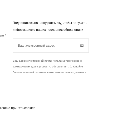
Подпишитесь на нашу рассылку, чтобы получать
информацию о наших последних обновлениях
ие /
Ваш электронный адрес
Subscribe
Ваш адрес электронной почты используется Redline в
коммерческих целях (новости, обновления ...). Узнайте
больше о нашей политике в отношении личных данных и
ваших правах,
нажмите здесь
.
чты
узнать больше
гласие принять cookies.
 служит исключительно для отправки вам
Instagram
Facebook
Twitter
Pinterest
YouTube