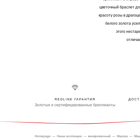
цветочный браслет д
красоту розы в драгоц
белого золота уси
этого нестар
отлича
REDLINE ГАРАНТИЯ
ДОСТ
Золотые и сертифицированные бриллианты
Homepage
Наши коллекции
вневременный
Mayssa
May