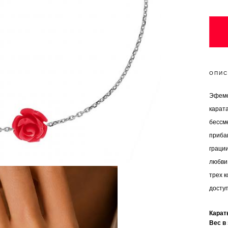
ОПИС
Эфемер
карата
бессм
приба
граци
любви 
трех к
доступ
Кара
Вес в