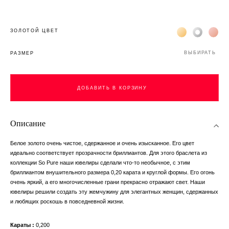
Жёлтое золото 
Белое зол
Роз
ЗОЛОТОЙ ЦВЕТ
ВЫБИРАТЬ
РАЗМЕР
ДОБАВИТЬ В КОРЗИНУ
Описание
Белое золото очень чистое, сдержанное и очень изысканное. Его цвет
идеально соответствует прозрачности бриллиантов. Для этого браслета из
коллекции So Pure наши ювелиры сделали что-то необычное, с этим
бриллиантом внушительного размера 0,20 карата и круглой формы. Его огонь
очень яркий, а его многочисленные грани прекрасно отражают свет. Наши
ювелиры решили создать эту жемчужину для элегантных женщин, сдержанных
и любящих роскошь в повседневной жизни.
Караты
0,200