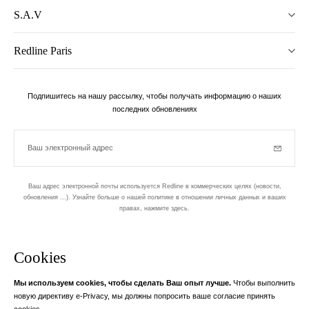
S.A.V
Redline Paris
Подпишитесь на нашу рассылку, чтобы получать информацию о наших
последних обновлениях
Ваш электронный адрес
Subscrib
Ваш адрес электронной почты используется Redline в коммерческих целях (новости,
обновления ...). Узнайте больше о нашей политике в отношении личных данных и ваших
правах,
нажмите здесь
.
бюллетень
Cookies
Разработан в 1-м округе, в Пари
Мы используем cookies, чтобы сделать Ваш опыт лучше.
Чтобы выполнить
Ваш адрес электронной почты
узнать бол
новую директиву e-Privacy, мы должны попросить ваше согласие принять
Instagram
Facebook
Twitter
Pinterest
YouTube
cookies.