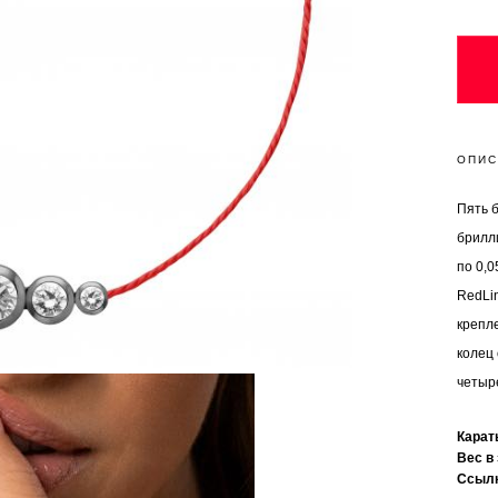
ОПИС
Пять б
брилли
по 0,0
RedLi
крепле
колец
четыре
Кара
Вес в
Ссыл