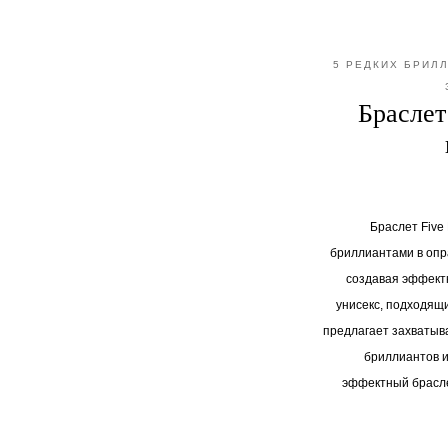
5 РЕДКИХ БРИЛ
Браслет
Браслет Five
бриллиантами в опра
создавая эффект
унисекс, подходящи
предлагает захватыв
бриллиантов и
эффектный браслет