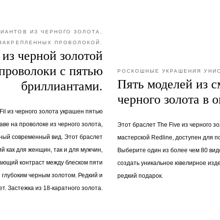
ЛИАНТОВ ИЗ ЧЕРНОГО ЗОЛОТА,
ЗАКРЕПЛЕННЫХ ПРОВОЛОКОЙ.
 из черной золотой
проволоки с пятью
РОСКОШНЫЕ УКРАШЕНИЯ УНИС
Пять моделей из 
бриллиантами.
черного золота в 
 Fil из черного золота украшен пятью
ве на проволоке из черного золота,
Этот браслет The Five из черного з
ный современный вид. Этот браслет
мастерской Redline, доступен для п
й как для женщин, так и для мужчин,
Выберите один из более чем 80 вид
ающий контраст между блеском пяти
создать уникальное ювелирное изд
 глубоким черным золотом. Редкий и
редкий подарок.
. Застежка из 18-каратного золота.