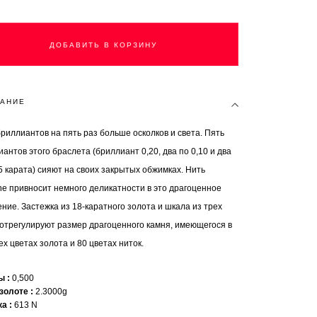
ДОБАВИТЬ В КОРЗИНУ
АНИЕ
риллиантов на пять раз больше осколков и света. Пять
антов этого браслета (бриллиант 0,20, два по 0,10 и два
5 карата) сияют на своих закрытых обжимках. Нить
ne привносит немного деликатности в это драгоценное
ние. Застежка из 18-каратного золота и шкала из трех
 отрегулируют размер драгоценного камня, имеющегося в
х цветах золота и 80 цветах ниток.
ты
0,500
 золоте
2.3000g
ка
613 N