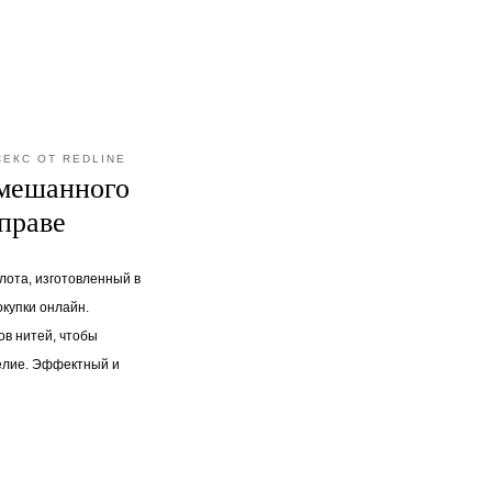
ЕКС ОТ REDLINE
смешанного
оправе
олота, изготовленный в
окупки онлайн.
ов нитей, чтобы
елие. Эффектный и