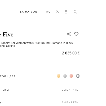
ЯЗЫК
Log in
Моя корзина
LA MAISON
RU
 Five
ДОБАВИТЬ В С
 Bracelet For Women with 0.50ct Round Diamond in Black
ezel Setting
2 635,00 €
Жёлтое золото 18К
Белое золото 18К
Розовое золото 18К
Чёрное золото 18К
ТОЙ ЦВЕТ
ВЫБИРАТЬ
 НИТИ
ВЫБИРАТЬ
ЕР