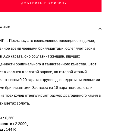
ДОБАВИТЬ В КОРЗИНУ
АНИЕ
VIP ... Поскольку это великолепное ювелирное изделие,
енное всеми черными бриллиантами, ослепляет своим
в 0,26 карата, оно соблазнит женщин, ищущих
енности оригинального и таинственного качества. Этот
ет выполнен в золотой оправе, на которой черный
иант весом 0,20 карата окружен двенадцатью маленькими
ми бриллиантами. Застежка из 18-каратного золота и
 из трех колец отрегулируют размер драгоценного камня в
ех цветах золота.
ты
0,260
 золоте
2.2000g
ка
144 R