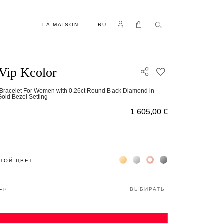
ЯЗЫК
Log in
Моя корзина
LA MAISON
RU
Vip Kcolor
ДОБАВИТЬ В С
Bracelet For Women with 0.26ct Round Black Diamond in
old Bezel Setting
1 605,00 €
Жёлтое золото 18К
Белое золото 18К
Розовое золото 18К
Чёрное золото 18К
ТОЙ ЦВЕТ
ВЫБИРАТЬ
ЕР