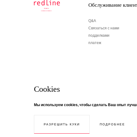
Обслуживание клиен
Q&A
Связаться с нами
подделками
платеж
Cookies
бюллетень
© Creaddict - все права защищены
Мы используем cookies, чтобы сделать Ваш опыт лучш
CGV
| Официальное уведомление
| Личные данные
| печенье
Если вы хотите получать информацию о новостях
| Возвращение
нашу рассылку! Следуйте за темой ...
ПОДРОБНЕЕ
РАЗРЕШИТЬ КУКИ