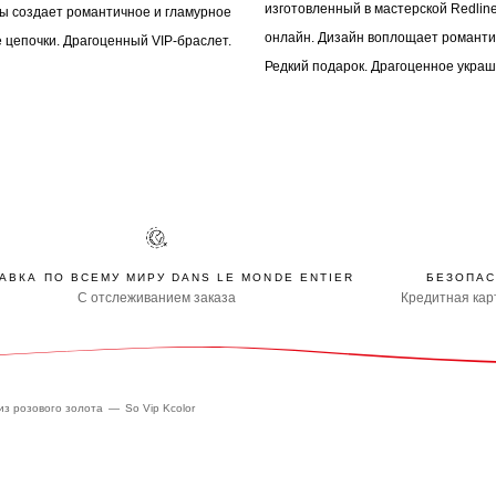
изготовленный в мастерской Redline
ны создает романтичное и гламурное
онлайн. Дизайн воплощает романтич
 цепочки. Драгоценный VIP-браслет.
Редкий подарок. Драгоценное украш
АВКА ПО ВСЕМУ МИРУ DANS LE MONDE ENTIER
БЕЗОПАС
С отслеживанием заказа
Кредитная карт
из розового золота
So Vip Kcolor