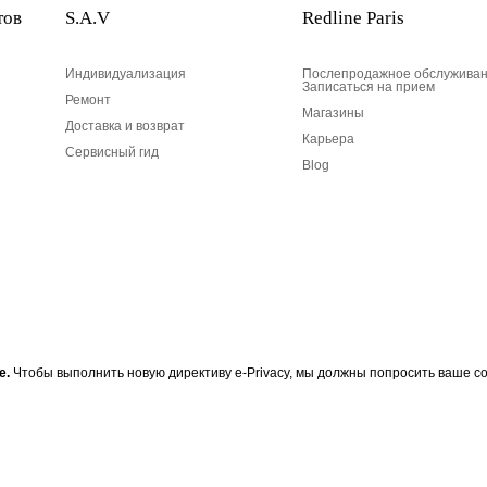
тов
S.A.V
Redline Paris
Индивидуализация
Послепродажное обслуживан
Записаться на прием
Ремонт
Магазины
Доставка и возврат
Карьера
Сервисный гид
Blog
Ваш адрес электронной по
е.
Чтобы выполнить новую директиву e-Privacy, мы должны попросить ваше со
 RedLine, подпишитесь на
Ваш адрес электронной почты
Разработан в 1-м округе, в Пари
информации RedLine. Согласно
и несогласие с вашими личным
доступ, исправления и несогл