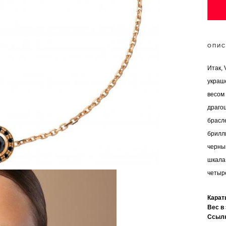
ОПИС
Итак, 
украш
весом 
драгоц
брасл
брилл
черны
шкала
четыр
Кара
Вес в
Ссыл