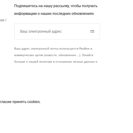
Подпишитесь на нашу рассылку, чтобы получать
информацию о наших последних обновлениях
ие /
Ваш электронный адрес
Subscribe
Ваш адрес электронной почты используется Redline в
коммерческих целях (новости, обновления ...). Узнайте
больше о нашей политике в отношении личных данных и
ваших правах,
нажмите здесь
.
чты
узнать больше
гласие принять cookies.
 служит исключительно для отправки вам
Instagram
Facebook
Twitter
Pinterest
YouTube
 закону, вы имеете право на доступ, исправления
и данными. Согласно закону, вы имеете право на
асие с вашими личными данными.