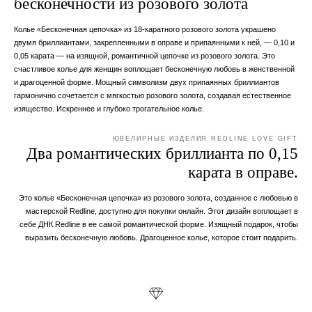
бесконечности из розового золота
Колье «Бесконечная цепочка» из 18-каратного розового золота украшено
двумя бриллиантами, закрепленными в оправе и припаянными к ней, — 0,10 и
0,05 карата — на изящной, романтичной цепочке из розового золота. Это
счастливое колье для женщин воплощает бесконечную любовь в женственной
и драгоценной форме. Мощный символизм двух припаянных бриллиантов
гармонично сочетается с мягкостью розового золота, создавая естественное
изящество. Искреннее и глубоко трогательное колье.
ЮВЕЛИРНЫЕ ИЗДЕЛИЯ REDLINE LOVE GIFT
Два романтических бриллианта по 0,15
карата в оправе.
Это колье «Бесконечная цепочка» из розового золота, созданное с любовью в
мастерской Redline, доступно для покупки онлайн. Этот дизайн воплощает в
себе ДНК Redline в ее самой романтической форме. Изящный подарок, чтобы
выразить бесконечную любовь. Драгоценное колье, которое стоит подарить.