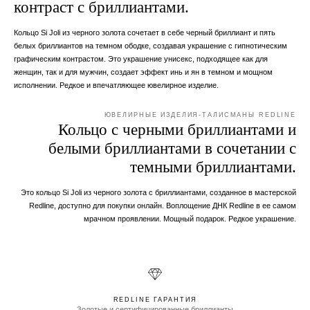
контраст с бриллиантами.
Кольцо Si Joli из черного золота сочетает в себе черный бриллиант и пять
белых бриллиантов на темном ободке, создавая украшение с гипнотическим
графическим контрастом. Это украшение унисекс, подходящее как для
женщин, так и для мужчин, создает эффект инь и ян в темном и мощном
исполнении. Редкое и впечатляющее ювелирное изделие.
ЮВЕЛИРНЫЕ ИЗДЕЛИЯ-ТАЛИСМАНЫ REDLINE
Кольцо с черными бриллиантами и
белыми бриллиантами в сочетании с
темными бриллиантами.
Это кольцо Si Joli из черного золота с бриллиантами, созданное в мастерской
Redline, доступно для покупки онлайн. Воплощение ДНК Redline в ее самом
мрачном проявлении. Мощный подарок. Редкое украшение.
REDLINE ГАРАНТИЯ
Золотые и сертифицированные бриллианты