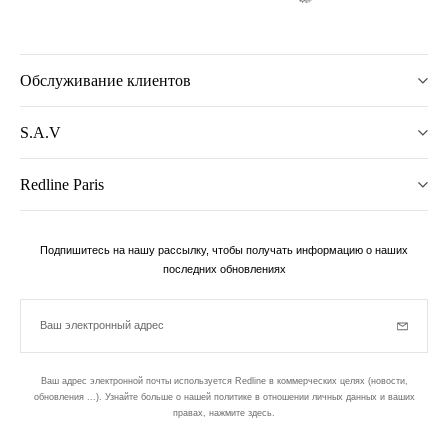
Обслуживание клиентов
S.A.V
Redline Paris
Подпишитесь на нашу рассылку, чтобы получать информацию о наших
последних обновлениях
Ваш электронный адрес
Subscrib
Ваш адрес электронной почты используется Redline в коммерческих целях (новости,
обновления ...). Узнайте больше о нашей политике в отношении личных данных и ваших
правах,
нажмите здесь
.