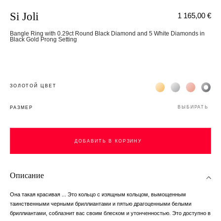
Si Joli
1 165,00 €
Bangle Ring with 0.29ct Round Black Diamond and 5 White Diamonds in
Black Gold Prong Setting
Жёлтое золото 18К
Белое золото 1
Розовое з
Чёр
ЗОЛОТОЙ ЦВЕТ
ВЫБИРАТЬ
РАЗМЕР
ДОБАВИТЬ В КОРЗИНУ
ДОБАВИТЬ В КОРЗИНУ
Описание
Она такая красивая ... Это кольцо с изящным кольцом, вымощенным
таинственными черными бриллиантами и пятью драгоценными белыми
бриллиантами, соблазнит вас своим блеском и утонченностью. Это доступно в