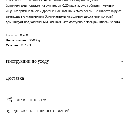
Так что VIP ... Поскольку это великолепное ювелирное изделие с
бриллиантами поражает своим весом 0,26 карата, оно соблазнит женщин,
ищущих оригинальное и драгоценное кольцо. Алмаз весом 0,20 карата окружен
двенадцатью маленькими бриллиантами на золотом держателе, который
доминирует над элегантным кольцом. Это доступно в четырех цветах золота.
Караты
0,260
Вес в золоте
0.2000g
Ссылка
137a N
Инструкции по уходу
Доставка
SHARE THIS JEWEL
ДОБАВИТЬ В СПИСОК ЖЕЛАНИЙ