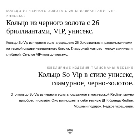
КОЛЬЦО ИЗ ЧЕРНОГО ЗОЛОТА С 26 БРИЛЛИАНТАМИ, VIP,
УНИСЕКС.
Кольцо из черного золота с 26
бриллиантами, VIP, унисекс.
Кольцо So Vip из черного золота украшено 26 бриллиантами, расположенными
на темной оправе невероятного блеска. Гламурный контраст между сиянием и
глубиной. Смелое VIP-кольцо унисекс.
ЮВЕЛИРНЫЕ ИЗДЕЛИЯ-ТАЛИСМАНЫ REDLINE
Кольцо So Vip в стиле унисекс,
гламурное, черно-золотое.
Это кольцо So Vip из черного золота, созданное в мастерской Redline, можно
приобрести онлайн. Оно воплощает в себе темную ДНК бренда Redline.
Мощный подарок. Редкое украшение.