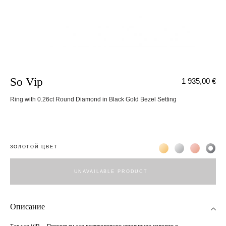
So Vip
1 935,00 €
Ring with 0.26ct Round Diamond in Black Gold Bezel Setting
Жёлтое золото 18К
Белое золото 1
Розовое з
Чёр
ЗОЛОТОЙ ЦВЕТ
UNAVAILABLE PRODUCT
Описание