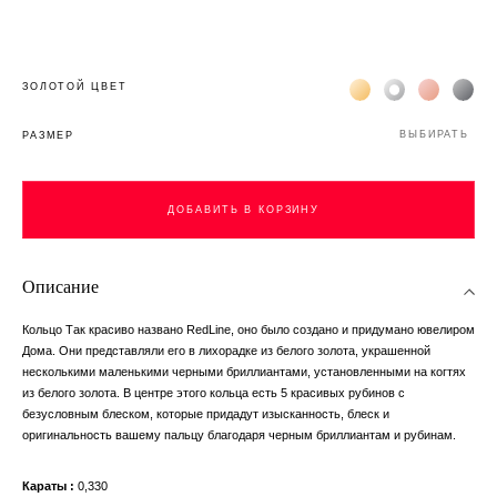
Жёлтое золото 18К
Белое золото 1
Розовое з
Чёр
ЗОЛОТОЙ ЦВЕТ
ВЫБИРАТЬ
РАЗМЕР
ДОБАВИТЬ В КОРЗИНУ
Описание
Кольцо Так красиво названо RedLine, оно было создано и придумано ювелиром
Дома. Они представляли его в лихорадке из белого золота, украшенной
несколькими маленькими черными бриллиантами, установленными на когтях
из белого золота. В центре этого кольца есть 5 красивых рубинов с
безусловным блеском, которые придадут изысканность, блеск и
оригинальность вашему пальцу благодаря черным бриллиантам и рубинам.
Караты
0,330