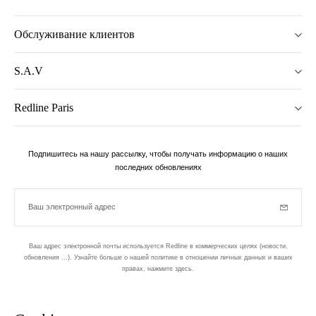
Обслуживание клиентов
S.A.V
Redline Paris
Подпишитесь на нашу рассылку, чтобы получать информацию о наших
последних обновлениях
Ваш электронный адрес
Subscrib
Ваш адрес электронной почты используется Redline в коммерческих целях (новости,
обновления ...). Узнайте больше о нашей политике в отношении личных данных и ваших
правах,
нажмите здесь
.
бюллетень