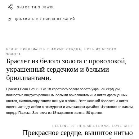
SHARE THIS JEWEL
ДОБАВИТЬ В СПИСОК ЖЕЛАНИЙ
БЕЛЫЕ БРИЛЛИАНТЫ В ФОРМЕ СЕРДЦА, НИТЬ ИЗ БЕЛОГО
ЗОЛОТА.
Браслет из белого золота с проволокой,
украшенный сердечком и белыми
бриллиантами.
Браслет Beau Cœur Fil из 18-каратного белого золота украшен сердцем,
полностью инкрустированным белыми бриллиантами на нитях драгоценных
цветов, символизирующими вечную любовь. Этот женский браслет на нитях
воплощает оду любви в гламурном и изысканном дизайне. Изготовлен в самом
сердце Парижа. Застежка из 18-каратного золота. 80 цветов.
REDLINE 80 THREAD ETERNAL LOVE GIFT
Прекрасное сердце, вышитое нитью