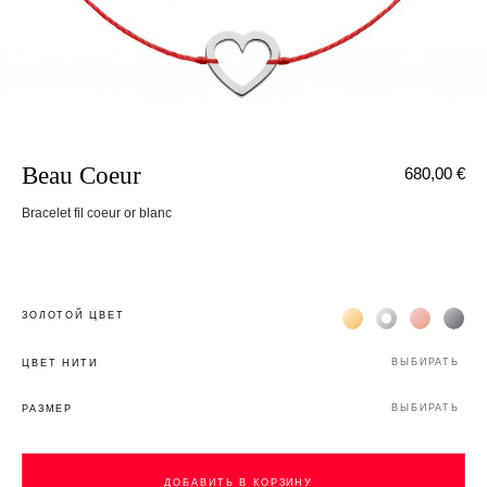
Beau Coeur
680,00 €
Bracelet fil coeur or blanc
Жёлтое золото 18К
Белое золото 1
Розовое з
Чёр
ЗОЛОТОЙ ЦВЕТ
ВЫБИРАТЬ
ЦВЕТ НИТИ
ВЫБИРАТЬ
РАЗМЕР
ДОБАВИТЬ В КОРЗИНУ