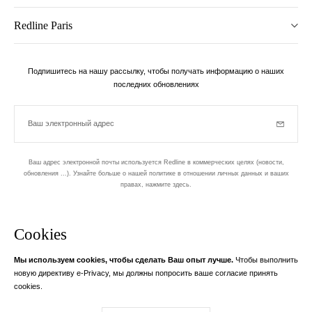
Redline Paris
Подпишитесь на нашу рассылку, чтобы получать информацию о наших
последних обновлениях
Ваш электронный адрес
Subscrib
Ваш адрес электронной почты используется Redline в коммерческих целях (новости,
обновления ...). Узнайте больше о нашей политике в отношении личных данных и ваших
правах,
нажмите здесь
.
бюллетень
Cookies
Разработан в 1-м округе, в Пари
Мы используем cookies, чтобы сделать Ваш опыт лучше.
Чтобы выполнить
Ваш адрес электронной почты
узнать бол
новую директиву e-Privacy, мы должны попросить ваше согласие принять
Instagram
Facebook
Twitter
Pinterest
YouTube
cookies.
Ваш адрес электронной почты служит исключительно для отправки вам
информации RedLine. Согласно закону, вы имеете право на доступ,