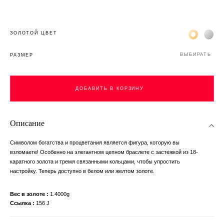
Жёлтое зо
Бел
ЗОЛОТОЙ ЦВЕТ
ВЫБИРАТЬ
РАЗМЕР
ДОБАВИТЬ В КОРЗИНУ
Описание
Символом богатства и процветания является фигура, которую вы
взломаете! Особенно на элегантном цепном браслете с застежкой из 18-
каратного золота и тремя связанными кольцами, чтобы упростить
настройку. Теперь доступно в белом или желтом золоте.
Вес в золоте
1.4000g
Ссылка
156 J