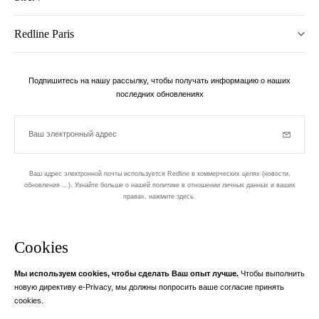
Redline Paris
Подпишитесь на нашу рассылку, чтобы получать информацию о наших
последних обновлениях
Ваш электронный адрес
Subscrib
Ваш адрес электронной почты используется Redline в коммерческих целях (новости,
обновления ...). Узнайте больше о нашей политике в отношении личных данных и ваших
правах,
нажмите здесь
.
бюллетень
Cookies
Разработан в 1-м округе, в Пари
Мы используем cookies, чтобы сделать Ваш опыт лучше.
Чтобы выполнить
Ваш адрес электронной почты
узнать бол
новую директиву e-Privacy, мы должны попросить ваше согласие принять
Instagram
Facebook
Twitter
Pinterest
YouTube
cookies.
Ваш адрес электронной почты служит исключительно для отправки вам