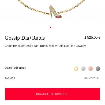
Gossip Dia+Rubis
1 525,00 €
Chain Bracelet Gossip Dia+Rubis Yellow Gold RedLine Jewelry
Жёлтое золото 18К
Белое золото 1
Розовое з
Чёр
ЗОЛОТОЙ ЦВЕТ
ВЫБИРАТЬ
РАЗМЕР
ДОБАВИТЬ В КОРЗИНУ
ДОБАВИТЬ В КОРЗИНУ