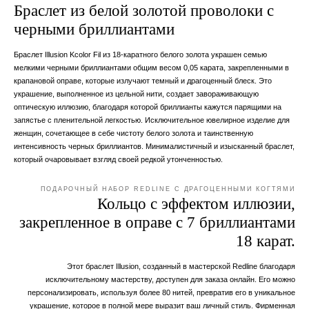
Браслет из белой золотой проволоки с
черными бриллиантами
Браслет Illusion Kcolor Fil из 18-каратного белого золота украшен семью
мелкими черными бриллиантами общим весом 0,05 карата, закрепленными в
крапановой оправе, которые излучают темный и драгоценный блеск. Это
украшение, выполненное из цельной нити, создает завораживающую
оптическую иллюзию, благодаря которой бриллианты кажутся парящими на
запястье с пленительной легкостью. Исключительное ювелирное изделие для
женщин, сочетающее в себе чистоту белого золота и таинственную
интенсивность черных бриллиантов. Минималистичный и изысканный браслет,
который очаровывает взгляд своей редкой утонченностью.
ПОДАРОЧНЫЙ НАБОР REDLINE С ДРАГОЦЕННЫМИ КОГТЯМИ
Кольцо с эффектом иллюзии,
закрепленное в оправе с 7 бриллиантами
18 карат.
Этот браслет Illusion, созданный в мастерской Redline благодаря
исключительному мастерству, доступен для заказа онлайн. Его можно
персонализировать, используя более 80 нитей, превратив его в уникальное
украшение, которое в полной мере выразит ваш личный стиль. Фирменная