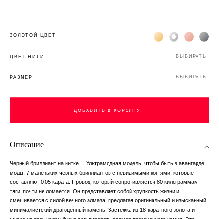
Жёлтое золото 18К
Белое золото 1
Розовое з
Чёр
ЗОЛОТОЙ ЦВЕТ
ВЫБИРАТЬ
ЦВЕТ НИТИ
ВЫБИРАТЬ
РАЗМЕР
ДОБАВИТЬ В КОРЗИНУ
Описание
Черный бриллиант на нитке ... Ультрамодная модель, чтобы быть в авангарде
моды! 7 маленьких черных бриллиантов с невидимыми когтями, которые
составляют 0,05 карата. Провод, который сопротивляется 80 килограммам
тяги, почти не ломается. Он представляет собой хрупкость жизни и
смешивается с силой вечного алмаза, предлагая оригинальный и изысканный
минималистский драгоценный камень. Застежка из 18-каратного золота и
шкала из трех колец будут регулировать размер драгоценного камня. Это