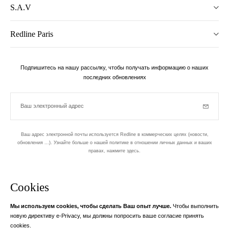
S.A.V
Redline Paris
Подпишитесь на нашу рассылку, чтобы получать информацию о наших
последних обновлениях
Ваш электронный адрес
Subscrib
Ваш адрес электронной почты используется Redline в коммерческих целях (новости,
обновления ...). Узнайте больше о нашей политике в отношении личных данных и ваших
правах,
нажмите здесь
.
бюллетень
Cookies
Разработан в 1-м округе, в Пари
Мы используем cookies, чтобы сделать Ваш опыт лучше.
Чтобы выполнить
Ваш адрес электронной почты
узнать бол
новую директиву e-Privacy, мы должны попросить ваше согласие принять
Instagram
Facebook
Twitter
Pinterest
YouTube
cookies.