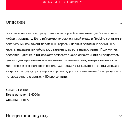
ДОБАВИТЬ В КОРЗИНУ
Описание
Бесконечный символ, представленный парой бриллиантов для бесконечной
любви и защиты ... Для этой символически сильной модели RedLine сочетает в
себе черный бриллиант весом 0,10 карата и черный бриллиант весом 0,05
карата. на закрытых обжимах, сваренных вместе на всю жизнь. Полу-нитка,
половина-цепочка, этот браслет сочетает в себе легкость нити с изяществом
цепочки для оригинальной драгоценности, полной тайн, которая нашла свое
место среди бестселлеров бренда. Застежка из 18-каратного золота и шкала
из трех колец будут регулировать размер драгоценного камня. Это доступно в
четырех золотых цветах и ​​80 цветах нити.
Караты
0,150
Вес в золоте
1.4000g
Ссылка
44d B
Инструкции по уходу