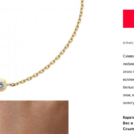
ОПИС
Симво
любимо
этого
коллек
белых
знак,
золоту
Кара
Вес в
Ссыл