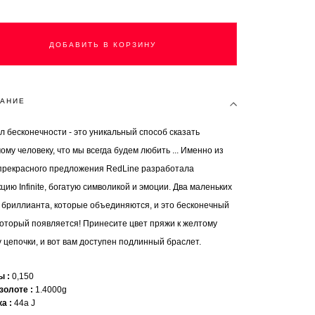
ДОБАВИТЬ В КОРЗИНУ
АНИЕ
л бесконечности - это уникальный способ сказать
му человеку, что мы всегда будем любить ... Именно из
 прекрасного предложения RedLine разработала
цию Infinite, богатую символикой и эмоции. Два маленьких
 бриллианта, которые объединяются, и это бесконечный
 который появляется! Принесите цвет пряжи к желтому
 цепочки, и вот вам доступен подлинный браслет.
ты
0,150
 золоте
1.4000g
ка
44a J