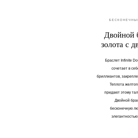
БЕСКОНЕЧНЫ
Двойной 
золота с 
Браслет Infinite D
сочетает в себ
бриллиантов, закреплен
Теплота желтог
придают этому тал
Двойной бра
бесконечную л
элегантностью