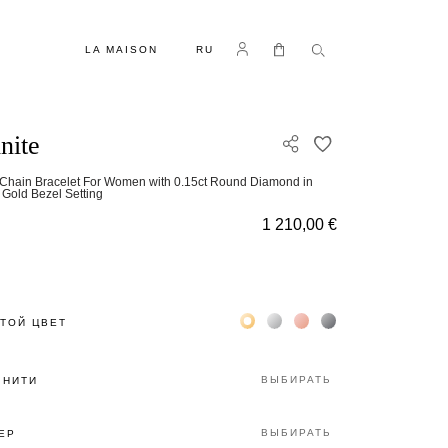
ЯЗЫК
Log in
Моя корзина
LA MAISON
RU
inite
ДОБАВИТЬ В С
-Chain Bracelet For Women with 0.15ct Round Diamond in
 Gold Bezel Setting
1 210,00 €
Жёлтое золото 18К
Белое золото 18К
Розовое золото 18К
Чёрное золото 18К
ТОЙ ЦВЕТ
ВЫБИРАТЬ
 НИТИ
ВЫБИРАТЬ
ЕР