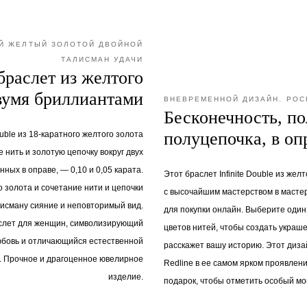
Й ЖЕЛТЫЙ ЗОЛОТОЙ ДВОЙНОЙ
ТАЛИСМАН УДАЧИ
браслет из желтого
двумя бриллиантами
ВНЕВРЕМЕННОЙ ДИЗАЙН. РОС
Бесконечность, по
полуцепочка, в оп
ouble из 18-каратного желтого золота
е нить и золотую цепочку вокруг двух
ных в оправе, — 0,10 и 0,05 карата.
Этот браслет Infinite Double из жел
о золота и сочетание нити и цепочки
с высочайшим мастерством в мастер
исману сияние и неповторимый вид.
для покупки онлайн. Выберите один
слет для женщин, символизирующий
цветов нитей, чтобы создать украше
юбовь и отличающийся естественной
расскажет вашу историю. Этот диз
. Прочное и драгоценное ювелирное
Redline в ее самом ярком проявлен
изделие.
подарок, чтобы отметить особый мо