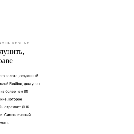
КОШЬ REDLINE.
лунить,
раве
того золота, созданный
ской Redline, доступен
 из более чем 80
ние, которое
айн отражает ДНК
ии. Символический
мент.