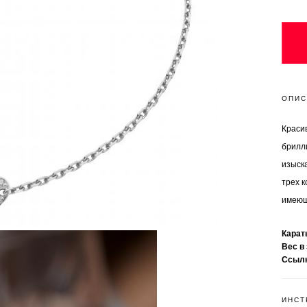
ОПИС
Красив
брилл
изыск
трех 
имеющ
Кара
Вес в
Ссыл
ИНСТ