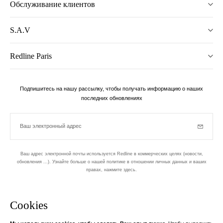
Обслуживание клиентов
S.A.V
Redline Paris
Подпишитесь на нашу рассылку, чтобы получать информацию о наших
последних обновлениях
Ваш электронный адрес
Subscrib
Ваш адрес электронной почты используется Redline в коммерческих целях (новости,
обновления ...). Узнайте больше о нашей политике в отношении личных данных и ваших
правах,
нажмите здесь
.
бюллетень
Cookies
Разработан в 1-м округе, в Пари