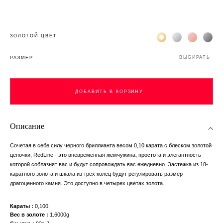
Жёлтое золото 18К
Белое золото 1
Розовое з
Чёр
ЗОЛОТОЙ ЦВЕТ
ВЫБИРАТЬ
РАЗМЕР
ДОБАВИТЬ В КОРЗИНУ
Описание
Сочетая в себе силу черного бриллианта весом 0,10 карата с блеском золотой
цепочки, RedLine - это вневременная жемчужина, простота и элегантность
которой соблазнят вас и будут сопровождать вас ежедневно. Застежка из 18-
каратного золота и шкала из трех колец будут регулировать размер
драгоценного камня. Это доступно в четырех цветах золота.
Караты
0,100
Вес в золоте
1.6000g