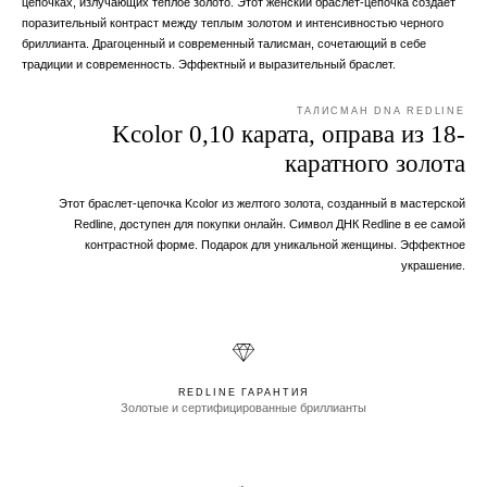
цепочках, излучающих теплое золото. Этот женский браслет-цепочка создает
поразительный контраст между теплым золотом и интенсивностью черного
бриллианта. Драгоценный и современный талисман, сочетающий в себе
традиции и современность. Эффектный и выразительный браслет.
ТАЛИСМАН DNA REDLINE
Kcolor 0,10 карата, оправа из 18-
каратного золота
Этот браслет-цепочка Kcolor из желтого золота, созданный в мастерской
Redline, доступен для покупки онлайн. Символ ДНК Redline в ее самой
контрастной форме. Подарок для уникальной женщины. Эффектное
украшение.
REDLINE ГАРАНТИЯ
Золотые и сертифицированные бриллианты