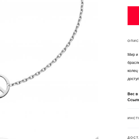
ОПИС
Мир и
брасле
колец 
доступ
Вес в
Ссыл
ИНСТ
ДОСТ