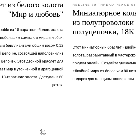
ет из белого золота
REDLINE 80 THREAD PEACE GI
Миниатюрное кол
"Мир и любовь"
из полупроволоки
полуцепочки, 18K
ouble из 18-каратного белого золота
 небольшим символом мира и любви,
ым бриллиантами общим весом 0,12
Этот миниатюрный браслет «Двойно
й цепочке, состоящей наполовину из
золота, разработанный в мастерской
з цепочек. Этот двойной браслет для
покупки онлайн. Создайте уникаль
ет мир в утонченной и драгоценной
«Двойной мир» из более чем 80 нит
 18-каратного золота. Доступен в 80
подарок для женщины-пацифистки.
цветах.