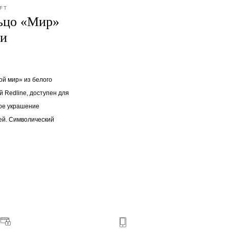
FT
ьцо «Мир»
 и
й мир» из белого
 Redline, доступен для
ное украшение
ей. Символический