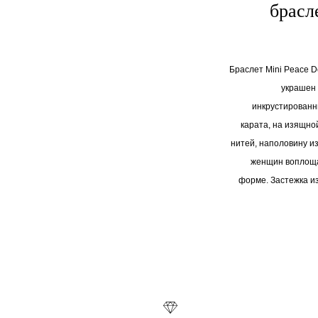
брасл
Браслет Mini Peace D
украшен
инкрустированн
карата, на изящно
нитей, наполовину и
женщин воплоща
форме. Застежка из