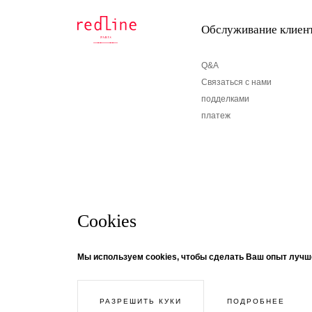
Обслуживание клиен
Q&A
Связаться с нами
подделками
платеж
Cookies
бюллетень
© Creaddict - все права защищены
Мы используем cookies, чтобы сделать Ваш опыт лучш
CGV
| Официальное уведомление
| Личные данные
| печенье
Если вы хотите получать информацию о новостях
| Возвращение
нашу рассылку! Следуйте за темой ...
ПОДРОБНЕЕ
РАЗРЕШИТЬ КУКИ