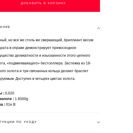
ДОБАВИТЬ В КОРЗИНУ
АНИЕ
ный, но все же столь же сверкающий, бриллиант весом
карата в оправе демонстрирует превосходное
ущество деликатности и изысканности этого цепного
ета, «подмигивающего» бестселлера. Застежка из 18-
ного золота и три связанных кольца делают браслет
ируемым. Доступен в четырех цветах золота.
ты
0,020
 золоте
1.6000g
ка
01e B
РУКЦИИ ПО УХОДУ