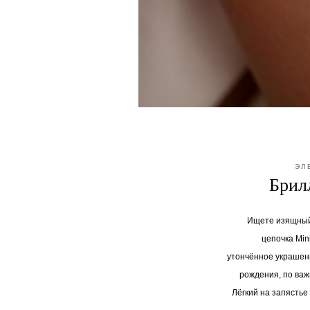
ЭЛ
Брил
Ищете изящный
цепочка Min
утончённое украшен
рождения, по важ
Лёгкий на запястье