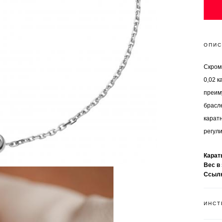
ОПИС
Скром
0,02 
преим
брасл
карат
регул
Кара
Вес в
Ссыл
ИНСТ