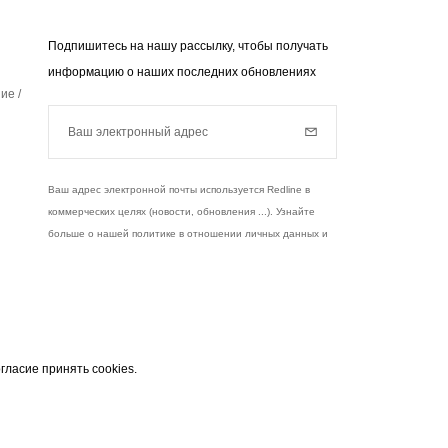
Подпишитесь на нашу рассылку, чтобы получать
информацию о наших последних обновлениях
ие /
Ваш электронный адрес
Subscribe
Ваш адрес электронной почты используется Redline в
коммерческих целях (новости, обновления ...). Узнайте
больше о нашей политике в отношении личных данных и
ваших правах,
нажмите здесь
.
чты
узнать больше
гласие принять cookies.
 служит исключительно для отправки вам
Instagram
Facebook
Twitter
Pinterest
YouTube
 закону, вы имеете право на доступ, исправления
и данными. Согласно закону, вы имеете право на