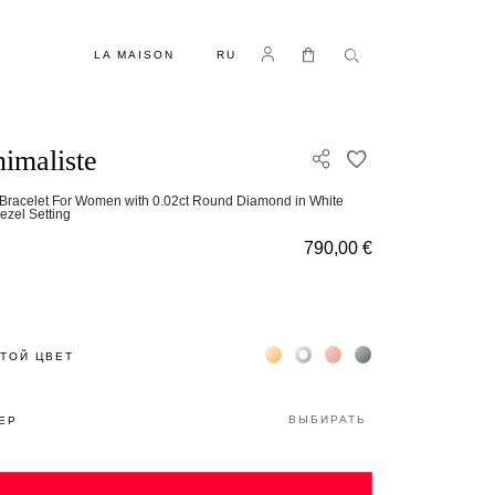
ЯЗЫК
Log in
Моя корзина
LA MAISON
RU
imaliste
ДОБАВИТЬ В С
Bracelet For Women with 0.02ct Round Diamond in White
ezel Setting
790,00 €
Жёлтое золото 18К
Белое золото 18К
Розовое золото 18К
Чёрное золото 18К
ТОЙ ЦВЕТ
ВЫБИРАТЬ
ЕР