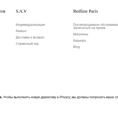
тов
S.A.V
Redline Paris
Индивидуализация
Послепродажное обслуживан
Записаться на прием
Ремонт
Магазины
Доставка и возврат
Карьера
Сервисный гид
Blog
Ваш адрес электронной по
е.
Чтобы выполнить новую директиву e-Privacy, мы должны попросить ваше со
 RedLine, подпишитесь на
Ваш адрес электронной почты
Разработан в 1-м округе, в Пари
информации RedLine. Согласно
и несогласие с вашими личным