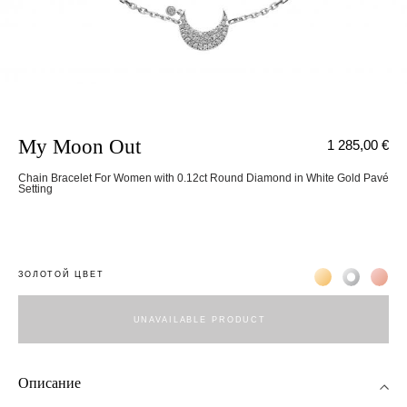
My Moon Out
1 285,00 €
Chain Bracelet For Women with 0.12ct Round Diamond in White Gold Pavé
Setting
Жёлтое золото 
Белое зол
Роз
ЗОЛОТОЙ ЦВЕТ
UNAVAILABLE PRODUCT
Описание