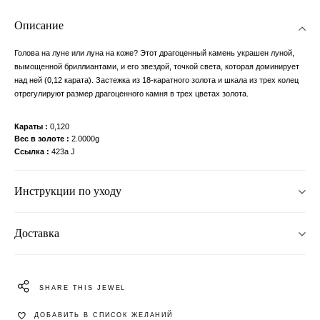
Описание
Голова на луне или луна на коже? Этот драгоценный камень украшен луной,
вымощенной бриллиантами, и его звездой, точкой света, которая доминирует
над ней (0,12 карата). Застежка из 18-каратного золота и шкала из трех колец
отрегулируют размер драгоценного камня в трех цветах золота.
Караты
0,120
Вес в золоте
2.0000g
Ссылка
423a J
Инструкции по уходу
Доставка
SHARE THIS JEWEL
ДОБАВИТЬ В СПИСОК ЖЕЛАНИЙ