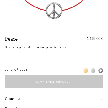
Peace
1 165,00 €
Bracelet fil peace & love or noir pavé diamants
Жёлтое золото 
Белое зол
Чёр
ЗОЛОТОЙ ЦВЕТ
UNAVAILABLE PRODUCT
Описание
Мир и любовь сопровождают вас повсюду, этот символ вымощен