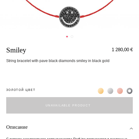
Smiley
1 280,00 €
String bracelet with pave black diamonds smiley in black gold
Жёлтое золото 18К
Белое золото 1
Розовое з
Чёр
ЗОЛОТОЙ ЦВЕТ
UNAVAILABLE PRODUCT
Описание
С ритмом эксклюзивного сотрудничества RedLine погружается в различные