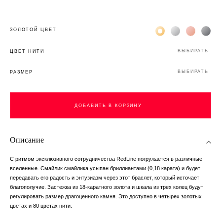
Жёлтое золото 18К
Белое золото 1
Розовое з
Чёр
ЗОЛОТОЙ ЦВЕТ
ВЫБИРАТЬ
ЦВЕТ НИТИ
ВЫБИРАТЬ
РАЗМЕР
ДОБАВИТЬ В КОРЗИНУ
Описание
С ритмом эксклюзивного сотрудничества RedLine погружается в различные
вселенные. Смайлик смайлика усыпан бриллиантами (0,18 карата) и будет
передавать его радость и энтузиазм через этот браслет, который источает
благополучие. Застежка из 18-каратного золота и шкала из трех колец будут
регулировать размер драгоценного камня. Это доступно в четырех золотых
цветах и ​​80 цветах нити.