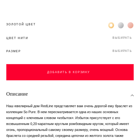
Жёлтое золото 
Белое зол
Роз
ЗОЛОТОЙ ЦВЕТ
ВЫБИРАТЬ
ЦВЕТ НИТИ
ВЫБИРАТЬ
РАЗМЕР
ДОБАВИТЬ В КОРЗИНУ
Описание
Наш ювелирный дом RedLine представляет вам очень дорогой ему браслет из
коллекции So Pure. В нем пересматривается одна из наших основных
концепций с ключевым словом «избыток». Избыток присутствует с его
возвышенным 0,20-каратным круглым ромбовидным кругом, который имеет
огонь, пропорциональный самому своему размеру, очень мощный. Основа
браслета со средней резьбой, середина цепочки из желтого золота также