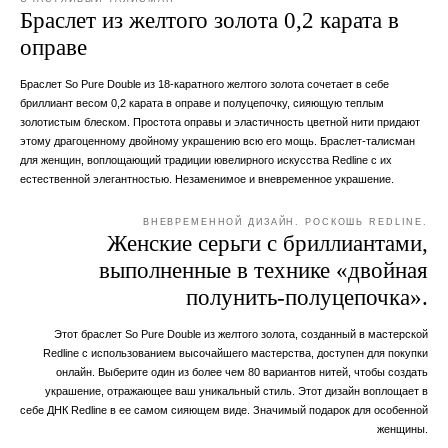
Браслет из желтого золота 0,2 карата в
оправе
Браслет So Pure Double из 18-каратного желтого золота сочетает в себе
бриллиант весом 0,2 карата в оправе и полуцепочку, сияющую теплым
золотистым блеском. Простота оправы и эластичность цветной нити придают
этому драгоценному двойному украшению всю его мощь. Браслет-талисман
для женщин, воплощающий традиции ювелирного искусства Redline с их
естественной элегантностью. Незаменимое и вневременное украшение.
ВНЕВРЕМЕННОЙ ДИЗАЙН. РОСКОШЬ REDLINE.
Женские серьги с бриллиантами,
выполненные в технике «двойная
полунить-полуцепочка».
Этот браслет So Pure Double из желтого золота, созданный в мастерской
Redline с использованием высочайшего мастерства, доступен для покупки
онлайн. Выберите один из более чем 80 вариантов нитей, чтобы создать
украшение, отражающее ваш уникальный стиль. Этот дизайн воплощает в
себе ДНК Redline в ее самом сияющем виде. Значимый подарок для особенной
женщины.