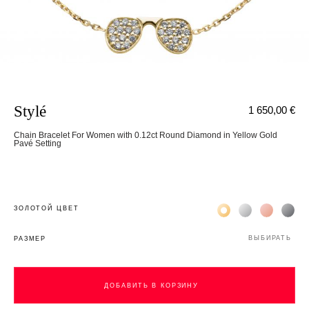
Stylé
1 650,00 €
Chain Bracelet For Women with 0.12ct Round Diamond in Yellow Gold
Pavé Setting
Жёлтое золото 18К
Белое золото 1
Розовое з
Чёр
ЗОЛОТОЙ ЦВЕТ
ВЫБИРАТЬ
РАЗМЕР
ДОБАВИТЬ В КОРЗИНУ