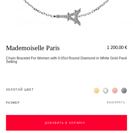
Mademoiselle Paris
1 200,00 €
Chain Bracelet For Women with 0.05ct Round Diamond in White Gold Pavé
Setting
Жёлтое золото 18К
Белое золото 1
Розовое з
Чёр
ЗОЛОТОЙ ЦВЕТ
ВЫБИРАТЬ
РАЗМЕР
ДОБАВИТЬ В КОРЗИНУ