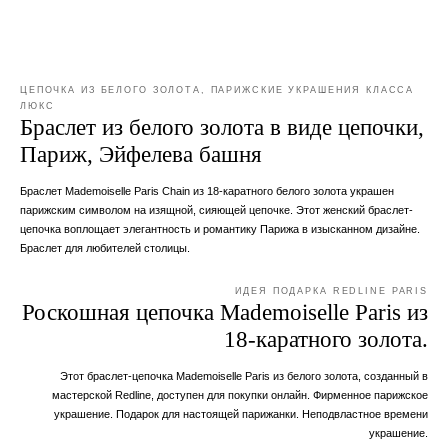
ЦЕПОЧКА ИЗ БЕЛОГО ЗОЛОТА, ПАРИЖСКИЕ УКРАШЕНИЯ КЛАССА
ЛЮКС
Браслет из белого золота в виде цепочки,
Париж, Эйфелева башня
Браслет Mademoiselle Paris Chain из 18-каратного белого золота украшен
парижским символом на изящной, сияющей цепочке. Этот женский браслет-
цепочка воплощает элегантность и романтику Парижа в изысканном дизайне.
Браслет для любителей столицы.
ИДЕЯ ПОДАРКА REDLINE PARIS
Роскошная цепочка Mademoiselle Paris из
18-каратного золота.
Этот браслет-цепочка Mademoiselle Paris из белого золота, созданный в
мастерской Redline, доступен для покупки онлайн. Фирменное парижское
украшение. Подарок для настоящей парижанки. Неподвластное времени
украшение.