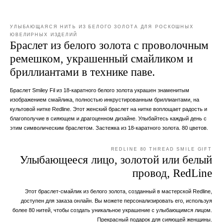
УЛЫБАЮЩАЯСЯ НИТЬ ИЗ БЕЛОГО ЗОЛОТА ДЛЯ РОСКОШНЫХ
ЮВЕЛИРНЫХ ИЗДЕЛИЙ
Браслет из белого золота с проволочным
ремешком, украшенный смайликом и
бриллиантами в технике паве.
Браслет Smiley Fil из 18-каратного белого золота украшен знаменитым
изображением смайлика, полностью инкрустированным бриллиантами, на
культовой нитке Redline. Этот женский браслет на нитке воплощает радость и
благополучие в сияющем и драгоценном дизайне. Улыбайтесь каждый день с
этим символическим браслетом. Застежка из 18-каратного золота. 80 цветов.
REDLINE 80 THREAD SMILE GIFT
Улыбающееся лицо, золотой или белый
провод, RedLine
Этот браслет-смайлик из белого золота, созданный в мастерской Redline,
доступен для заказа онлайн. Вы можете персонализировать его, используя
более 80 нитей, чтобы создать уникальное украшение с улыбающимся лицом.
Прекрасный подарок для сияющей женщины.