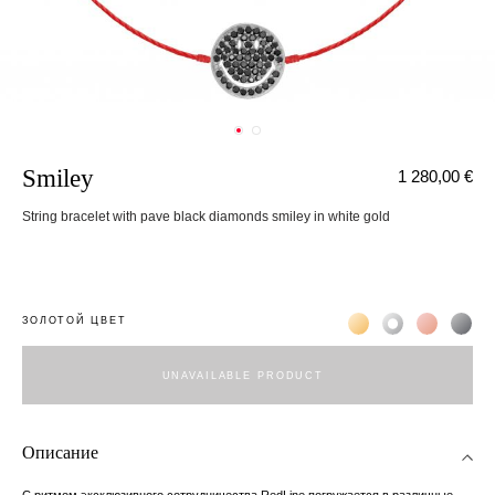
Smiley
1 280,00 €
String bracelet with pave black diamonds smiley in white gold
Жёлтое золото 18К
Белое золото 1
Розовое з
Чёр
ЗОЛОТОЙ ЦВЕТ
UNAVAILABLE PRODUCT
Описание
С ритмом эксклюзивного сотрудничества RedLine погружается в различные