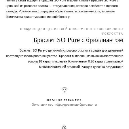
Почему стоит подарить браслет SO Pure bracelet chaine? Браслет SO Pure с
цепочкой из розового золота — это украшение, которое влюбляет с первого
взгляда. Розовое золото придаёт образу тепло и романтичность, а сияние
бриллианта делает украшение ещё более у
СОЗДАНО ДЛЯ ЦЕНИТЕЛЕЙ СОВРЕМЕННОГО ЮВЕЛИРНОГО
ИСКУССТВА
Браслет SO Pure с бриллиантом
Браслет SO Pure с цепочкой из розового золота создан для ценителей
настоящего ювелирного искусства. Браслет выполнен из высококачественного
золота 18 карат и украшен бриллиантом 0,20 карат с деликатной
минималистичной огранкой. Каждая цепочка создаётся в
REDLINE ГАРАНТИЯ
Золотые и сертифицированные бриллианты