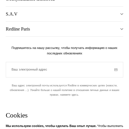
S.A.V
Redline Paris
Подпишитесь на нашу рассылку, чтобы получать информацию о наших
последних обновлениях
Ваш электронный адрес
Subscrib
Ваш адрес электронной почты используется Redline в коммерческих целях (новости,
обновления ...). Узнайте больше о нашей политике в отношении личных данных и ваших
правах,
нажмите здесь
.
бюллетень
Cookies
Разработан в 1-м округе, в Пари
Мы используем cookies, чтобы сделать Ваш опыт лучше.
Чтобы выполнить
Ваш адрес электронной почты