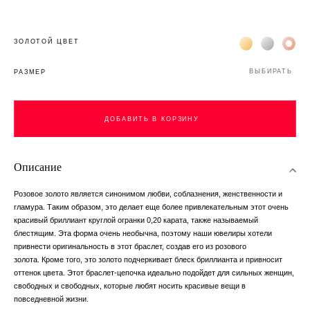
Жёлтое золото 
Белое зол
Роз
ЗОЛОТОЙ ЦВЕТ
ВЫБИРАТЬ
РАЗМЕР
ДОБАВИТЬ В КОРЗИНУ
Описание
Розовое золото является синонимом любви, соблазнения, женственности и
гламура. Таким образом, это делает еще более привлекательным этот очень
красивый бриллиант круглой огранки 0,20 карата, также называемый
блестящим. Эта форма очень необычна, поэтому наши ювелиры хотели
привнести оригинальность в этот браслет, создав его из розового
золота. Кроме того, это золото подчеркивает блеск бриллианта и привносит
оттенок цвета. Этот браслет-цепочка идеально подойдет для сильных женщин,
свободных и свободных, которые любят носить красивые вещи в
повседневной жизни.