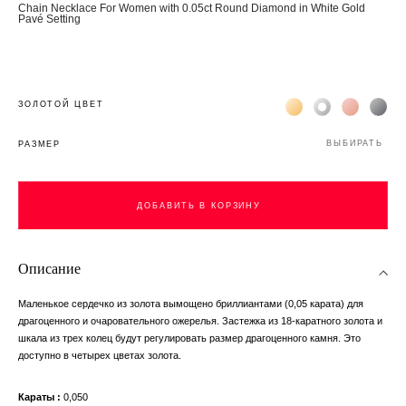
Chain Necklace For Women with 0.05ct Round Diamond in White Gold
Pavé Setting
Жёлтое золото 18К
Белое золото 1
Розовое з
Чёр
ЗОЛОТОЙ ЦВЕТ
ВЫБИРАТЬ
РАЗМЕР
ДОБАВИТЬ В КОРЗИНУ
ДОБАВИТЬ В КОРЗИНУ
Описание
Маленькое сердечко из золота вымощено бриллиантами (0,05 карата) для
драгоценного и очаровательного ожерелья. Застежка из 18-каратного золота и
шкала из трех колец будут регулировать размер драгоценного камня. Это
доступно в четырех цветах золота.
Караты
0,050