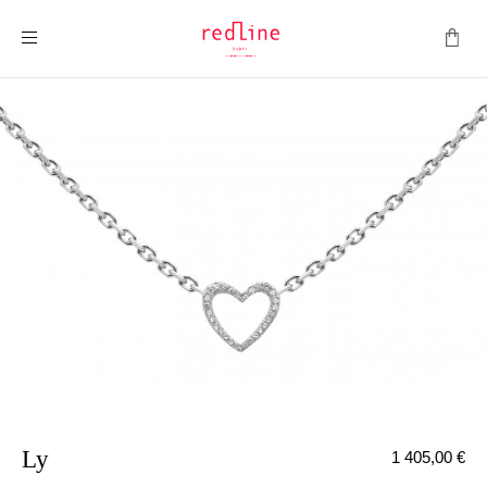
Toggle Nav
Ly
1 405,00 €