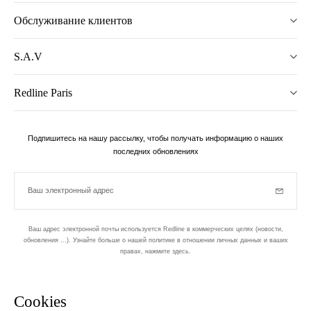
Обслуживание клиентов
S.A.V
Redline Paris
Подпишитесь на нашу рассылку, чтобы получать информацию о наших
последних обновлениях
Ваш электронный адрес
Subscrib
Ваш адрес электронной почты используется Redline в коммерческих целях (новости,
обновления ...). Узнайте больше о нашей политике в отношении личных данных и ваших
правах,
нажмите здесь
.
бюллетень
Cookies
Разработан в 1-м округе, в Пари