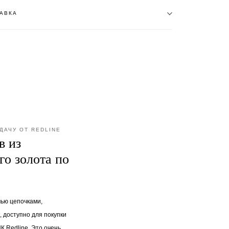
АВКА
ДАЧУ ОТ REDLINE
в из
о золота по
мью цепочками,
, доступно для покупки
 Redline. Это очень