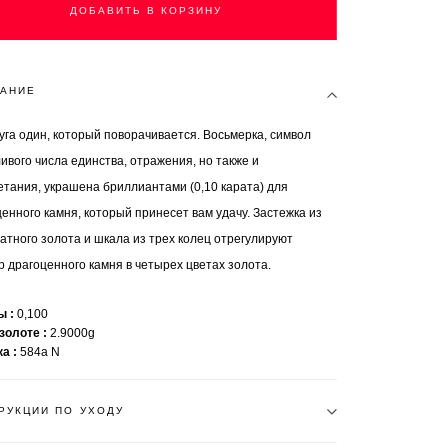
ДОБАВИТЬ В КОРЗИНУ
АНИЕ
уга один, который поворачивается. Восьмерка, символ
ивого числа единства, отражения, но также и
етания, украшена бриллиантами (0,10 карата) для
енного камня, который принесет вам удачу. Застежка из
атного золота и шкала из трех колец отрегулируют
 драгоценного камня в четырех цветах золота.
ты
0,100
 золоте
2.9000g
ка
584a N
РУКЦИИ ПО УХОДУ