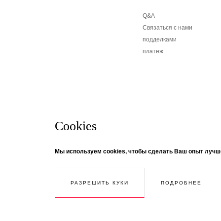
Q&A
Связаться с нами
подделками
платеж
Cookies
бюллетень
© Creaddict - все права защищены
Мы используем cookies, чтобы сделать Ваш опыт лучш
CGV
| Официальное уведомление
| Личные данные
| печенье
Если вы хотите получать информацию о новостях
| Возвращение
нашу рассылку! Следуйте за темой ...
ПОДРОБНЕЕ
РАЗРЕШИТЬ КУКИ