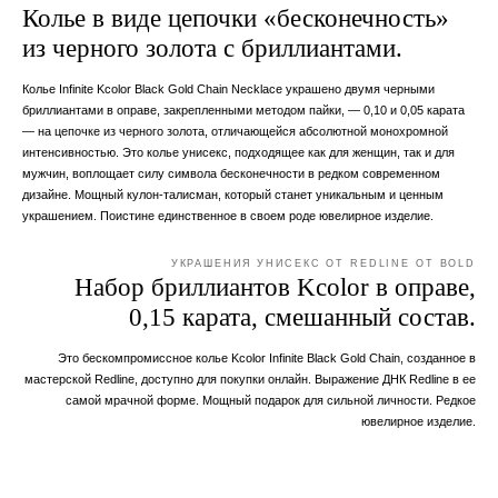
Колье в виде цепочки «бесконечность»
из черного золота с бриллиантами.
Колье Infinite Kcolor Black Gold Chain Necklace украшено двумя черными
бриллиантами в оправе, закрепленными методом пайки, — 0,10 и 0,05 карата
— на цепочке из черного золота, отличающейся абсолютной монохромной
интенсивностью. Это колье унисекс, подходящее как для женщин, так и для
мужчин, воплощает силу символа бесконечности в редком современном
дизайне. Мощный кулон-талисман, который станет уникальным и ценным
украшением. Поистине единственное в своем роде ювелирное изделие.
УКРАШЕНИЯ УНИСЕКС ОТ REDLINE ОТ BOLD
Набор бриллиантов Kcolor в оправе,
0,15 карата, смешанный состав.
Это бескомпромиссное колье Kcolor Infinite Black Gold Chain, созданное в
мастерской Redline, доступно для покупки онлайн. Выражение ДНК Redline в ее
самой мрачной форме. Мощный подарок для сильной личности. Редкое
ювелирное изделие.