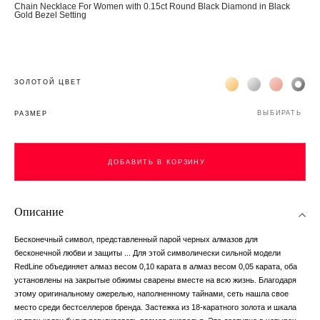
Chain Necklace For Women with 0.15ct Round Black Diamond in Black
Gold Bezel Setting
Жёлтое золото 18К
Белое золото 1
Розовое з
Чёр
ЗОЛОТОЙ ЦВЕТ
ВЫБИРАТЬ
РАЗМЕР
ДОБАВИТЬ В КОРЗИНУ
ДОБАВИТЬ В КОРЗИНУ
Описание
Бесконечный символ, представленный парой черных алмазов для
бесконечной любви и защиты ... Для этой символически сильной модели
RedLine объединяет алмаз весом 0,10 карата в алмаз весом 0,05 карата, оба
установлены на закрытые обжимы сварены вместе на всю жизнь. Благодаря
этому оригинальному ожерелью, наполненному тайнами, сеть нашла свое
место среди бестселлеров бренда. Застежка из 18-каратного золота и шкала