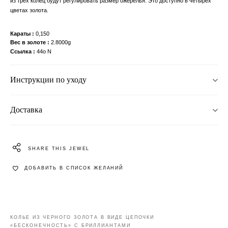
из трех колец будут регулировать размер ожерелья. Это доступно в четырех
цветах золота.
Караты
0,150
Вес в золоте
2.8000g
Ссылка
44o N
Инструкции по уходу
Доставка
SHARE THIS JEWEL
ДОБАВИТЬ В СПИСОК ЖЕЛАНИЙ
КОЛЬЕ ИЗ ЧЕРНОГО ЗОЛОТА В ВИДЕ ЦЕПОЧКИ
«БЕСКОНЕЧНОСТЬ» С БРИЛЛИАНТАМИ