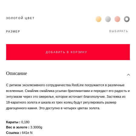
Жёлтое золото 18К
Белое золото 1
Розовое з
Чёр
ЗОЛОТОЙ ЦВЕТ
ВЫБИРАТЬ
РАЗМЕР
ДОБАВИТЬ В КОРЗИНУ
ДОБАВИТЬ В КОРЗИНУ
Описание
С ритмом эксклюзивного сотрудничества RedLine погружается в различные
вселенные. Смайлик смайлика усыпан бриллиантами и передаст его радость и
энтузиазм через это ожерелье, которое источает благополучие. Застежка из
18-каратного золота и шкала из трех колец будут регулировать размер
драгоценного камня. Это доступно в четырех цветах золота.
Караты
0,180
Вес в золоте
3.3000g
Ссылка
641e N