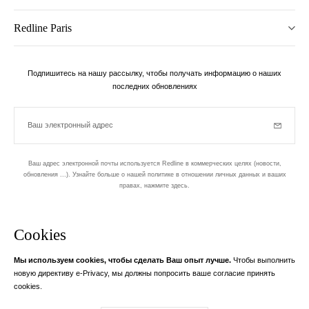
Redline Paris
Подпишитесь на нашу рассылку, чтобы получать информацию о наших
последних обновлениях
Ваш электронный адрес
Subscrib
Ваш адрес электронной почты используется Redline в коммерческих целях (новости,
обновления ...). Узнайте больше о нашей политике в отношении личных данных и ваших
правах,
нажмите здесь
.
бюллетень
Cookies
Разработан в 1-м округе, в Пари
Мы используем cookies, чтобы сделать Ваш опыт лучше.
Чтобы выполнить
Ваш адрес электронной почты
узнать бол
новую директиву e-Privacy, мы должны попросить ваше согласие принять
Instagram
Facebook
Twitter
Pinterest
YouTube
cookies.
Ваш адрес электронной почты служит исключительно для отправки вам