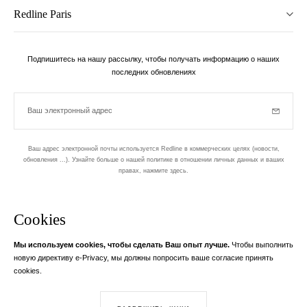
Redline Paris
Подпишитесь на нашу рассылку, чтобы получать информацию о наших
последних обновлениях
Ваш электронный адрес
Subscrib
Ваш адрес электронной почты используется Redline в коммерческих целях (новости,
обновления ...). Узнайте больше о нашей политике в отношении личных данных и ваших
правах,
нажмите здесь
.
бюллетень
Cookies
Разработан в 1-м округе, в Пари
Мы используем cookies, чтобы сделать Ваш опыт лучше.
Чтобы выполнить
Ваш адрес электронной почты
узнать бол
новую директиву e-Privacy, мы должны попросить ваше согласие принять
Instagram
Facebook
Twitter
Pinterest
YouTube
cookies.
Ваш адрес электронной почты служит исключительно для отправки вам
информации RedLine. Согласно закону, вы имеете право на доступ,
исправления и несогласие с вашими личными данными. Согласно