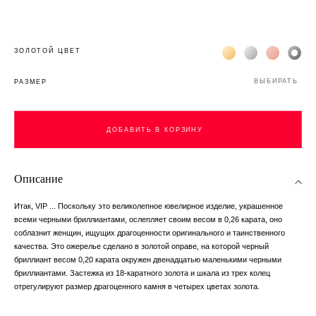
Жёлтое золото 18К
Белое золото 1
Розовое з
Чёр
ЗОЛОТОЙ ЦВЕТ
ВЫБИРАТЬ
РАЗМЕР
ДОБАВИТЬ В КОРЗИНУ
Описание
Итак, VIP ... Поскольку это великолепное ювелирное изделие, украшенное
всеми черными бриллиантами, ослепляет своим весом в 0,26 карата, оно
соблазнит женщин, ищущих драгоценности оригинального и таинственного
качества. Это ожерелье сделано в золотой оправе, на которой черный
бриллиант весом 0,20 карата окружен двенадцатью маленькими черными
бриллиантами. Застежка из 18-каратного золота и шкала из трех колец
отрегулируют размер драгоценного камня в четырех цветах золота.