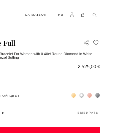
ЯЗЫК
Log in
Моя корзина
LA MAISON
RU
 Full
ДОБАВИТЬ В С
Bracelet For Women with 0.40ct Round Diamond in White
ezel Setting
2 525,00 €
Жёлтое золото 18К
Белое золото 18К
Розовое золото 18К
Чёрное золото 18К
ТОЙ ЦВЕТ
ВЫБИРАТЬ
ЕР