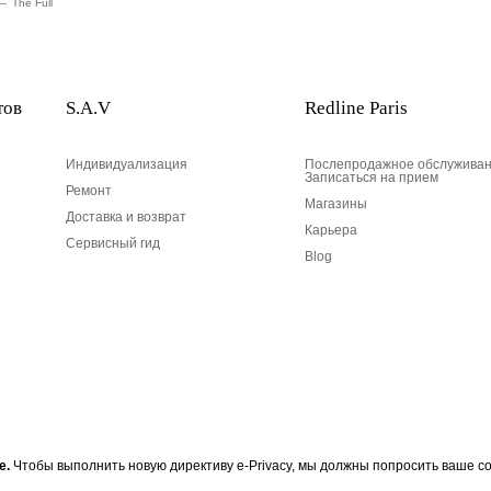
The Full
тов
S.A.V
Redline Paris
Индивидуализация
Послепродажное обслуживан
Записаться на прием
Ремонт
Магазины
Доставка и возврат
Карьера
Сервисный гид
Blog
Ваш адрес электронной по
е.
Чтобы выполнить новую директиву e-Privacy, мы должны попросить ваше со
 RedLine, подпишитесь на