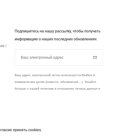
Подпишитесь на нашу рассылку, чтобы получать
информацию о наших последних обновлениях
ие /
Ваш электронный адрес
Subscribe
Ваш адрес электронной почты используется Redline в
коммерческих целях (новости, обновления ...). Узнайте
больше о нашей политике в отношении личных данных и
ваших правах,
нажмите здесь
.
чты
узнать больше
гласие принять cookies.