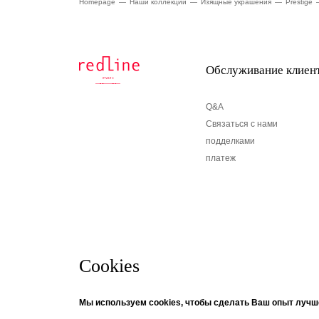
Homepage
Наши коллекции
Изящные украшения
Prestige
Обслуживание клиен
Q&A
Связаться с нами
подделками
платеж
Cookies
бюллетень
© Creaddict - все права защищены
Мы используем cookies, чтобы сделать Ваш опыт лучш
CGV
| Официальное уведомление
| Личные данные
| печенье
Если вы хотите получать информацию о новостях