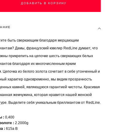
ДОБАВИТЬ В КОРЗИНУ
АНИЕ
тите быть сверкающим благодаря мерцающим
иантам? Дамы, французский ювелир RedLine думает, что
лжны прикрепить на цепочке шесть сверкающих белых
иантов благодаря их многочисленным ярким
. Цепочка из белого золота сочетает в себе утонченный и
ный характер одновременно, мы видим прозрачность
ценных камней, являющуюся гарантией чистоты. Красивая
сканная жемчужина, которая нравится нашей женской
туре. Выделите себя уникальным бриллиантом от RedLine.
ты
0,400
 золоте
2.2000g
ка
615a B