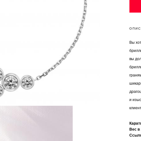
ОПИС
Вы хо
брилл
вы до
брилл
граням
шикар
драго
и изы
клиен
Кара
Вес в
Ссыл