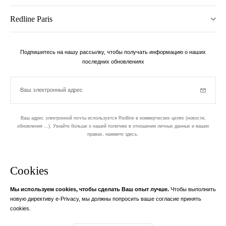
Redline Paris
Подпишитесь на нашу рассылку, чтобы получать информацию о наших
последних обновлениях
Ваш электронный адрес
Subscrib
Ваш адрес электронной почты используется Redline в коммерческих целях (новости,
обновления ...). Узнайте больше о нашей политике в отношении личных данных и ваших
правах,
нажмите здесь
.
бюллетень
Cookies
Разработан в 1-м округе, в Пари
Мы используем cookies, чтобы сделать Ваш опыт лучше.
Чтобы выполнить
Ваш адрес электронной почты
узнать бол
новую директиву e-Privacy, мы должны попросить ваше согласие принять
Instagram
Facebook
Twitter
Pinterest
YouTube
cookies.
Ваш адрес электронной почты служит исключительно для отправки вам