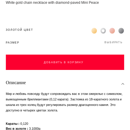
White gold chain necklace with diamond-paved Mini Peace
Жёлтое золото 18К
Белое золото 1
Розовое з
Чёр
ЗОЛОТОЙ ЦВЕТ
ВЫБИРАТЬ
РАЗМЕР
ДОБАВИТЬ В КОРЗИНУ
ДОБАВИТЬ В КОРЗИНУ
Описание
Мир и любовь повсюду будут сопровождать вас в этом ожерелье с символом,
вымощенным бриллиантами (0,12 карата). Застежка из 18-каратного золота и
шкала из трех колец будут регулировать размер драгоценного камня. Это
доступно в четырех цветах золота.
Караты
0,120
Вес в золоте
3.1000g