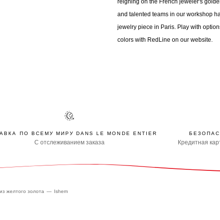
reigning on the French jeweler's golde
and talented teams in our workshop h
jewelry piece in Paris. Play with options
colors with RedLine on our website.
АВКА ПО ВСЕМУ МИРУ DANS LE MONDE ENTIER
БЕЗОПАС
С отслеживанием заказа
Кредитная карт
из желтого золота
Ishem