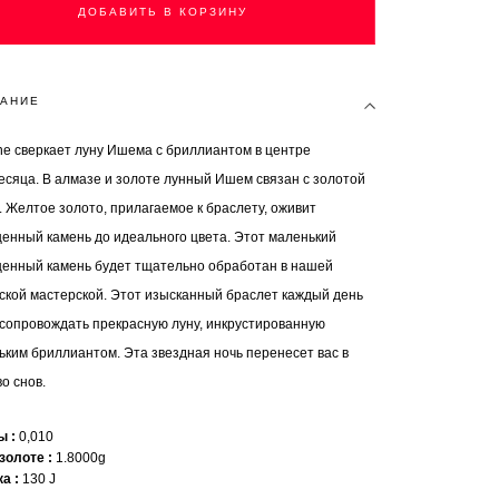
ДОБАВИТЬ В КОРЗИНУ
АНИЕ
ne сверкает луну Ишема с бриллиантом в центре
есяца. В алмазе и золоте лунный Ишем связан с золотой
. Желтое золото, прилагаемое к браслету, оживит
ценный камень до идеального цвета. Этот маленький
ценный камень будет тщательно обработан в нашей
ской мастерской. Этот изысканный браслет каждый день
 сопровождать прекрасную луну, инкрустированную
ьким бриллиантом. Эта звездная ночь перенесет вас в
о снов.
ты
0,010
 золоте
1.8000g
ка
130 J