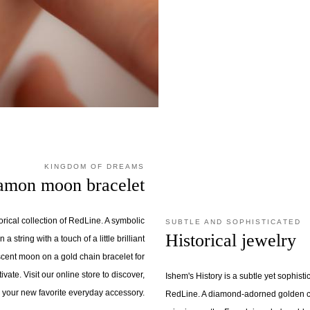
KINGDOM OF DREAMS
amon moon bracelet
torical collection of RedLine. A symbolic
SUBTLE AND SOPHISTICATED
Historical jewelry
a string with a touch of a little brilliant
cent moon on a gold chain bracelet for
tivate. Visit our online store to discover,
Ishem's History is a subtle yet sophisti
 your new favorite everyday accessory.
RedLine. A diamond-adorned golden c