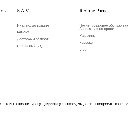
тов
S.A.V
Redline Paris
Индивидуализация
Послепродажное обслуживан
Записаться на прием
Ремонт
Магазины
Доставка и возврат
Карьера
Сервисный гид
Blog
Ваш адрес электронной по
е.
Чтобы выполнить новую директиву e-Privacy, мы должны попросить ваше со
 RedLine, подпишитесь на
Ваш адрес электронной почты
Разработан в 1-м округе, в Пари
информации RedLine. Согласно
и несогласие с вашими личным