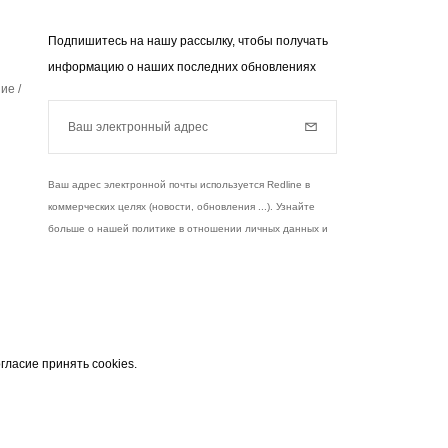
Подпишитесь на нашу рассылку, чтобы получать
информацию о наших последних обновлениях
ие /
Ваш электронный адрес
Subscribe
Ваш адрес электронной почты используется Redline в
коммерческих целях (новости, обновления ...). Узнайте
больше о нашей политике в отношении личных данных и
ваших правах,
нажмите здесь
.
чты
узнать больше
гласие принять cookies.
 служит исключительно для отправки вам
Instagram
Facebook
Twitter
Pinterest
YouTube
 закону, вы имеете право на доступ, исправления
и данными. Согласно закону, вы имеете право на