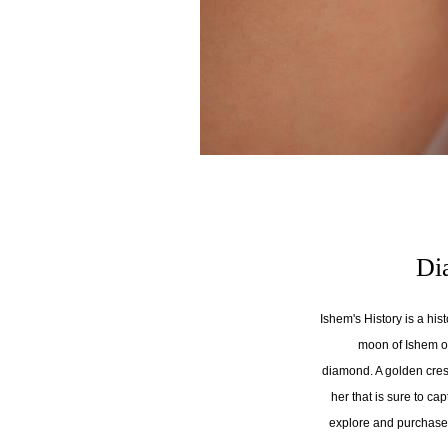
Di
Ishem's History is a his
moon of Ishem on 
diamond. A golden cres
her that is sure to cap
explore and purchase