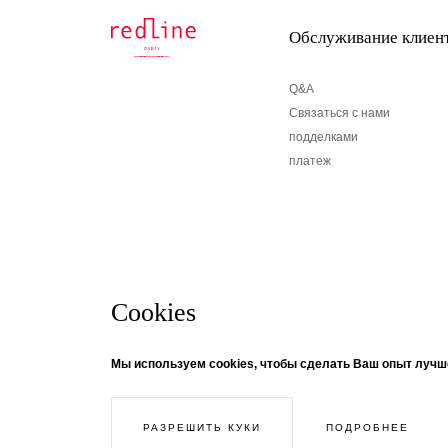
Обслуживание клиен
Q&A
Связаться с нами
подделками
платеж
Cookies
бюллетень
© Creaddict - все права защищены
Мы используем cookies, чтобы сделать Ваш опыт лучш
CGV
| Официальное уведомление
| Личные данные
| печенье
Если вы хотите получать информацию о новостях
| Возвращение
нашу рассылку! Следуйте за темой ...
ПОДРОБНЕЕ
РАЗРЕШИТЬ КУКИ