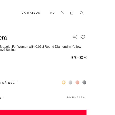
ЯЗЫК
Log in
Моя корзина
LA MAISON
RU
hem
ДОБАВИТЬ В С
Bracelet For Women with 0.01ct Round Diamond in Yellow
avé Setting
970,00 €
Жёлтое золото 18К
Белое золото 18К
Розовое золото 18К
Чёрное золото 18К
ТОЙ ЦВЕТ
ВЫБИРАТЬ
ЕР