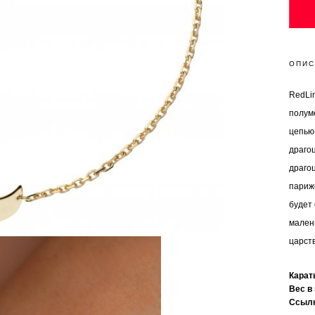
ОПИС
RedLi
полум
цепью
драго
драго
париж
будет
мален
царств
Кара
Вес в
Ссыл