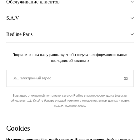
Обслуживание клиентов
S.A.V
Redline Paris
Подпишитесь на нашу рассылку, чтобы получать информацию о наших
последних обновлениях
Ваш электронный адрес
Subscrib
Ваш адрес электронной почты используется Redline в коммерческих целях (новости,
обновления ...). Узнайте больше о нашей политике в отношении личных данных и ваших
правах,
нажмите здесь
.
бюллетень
Cookies
Разработан в 1-м округе, в Пари
Мы используем cookies, чтобы сделать Ваш опыт лучше.
Чтобы выполнить