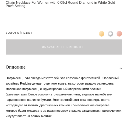
Chain Necklace For Women with 0.09ct Round Diamond in White Gold
Pavé Setting
Жёлтое золото 
Белое зол
Роз
ЗОЛОТОЙ ЦВЕТ
UNAVAILABLE PRODUCT
Описание
Полумесяц - это звезда мечтателей, это связано с фантастикой. Ювелирный
дизайнер RedLine думает о цепном колье, на котором изящно размещена
маленькая полумесяц, инкрустированный сверкающими белыми
бриллиантами. Белое золото - это отражение луны, видимое на небе или
нарисованное на листе бумаги. Этот золотой цвет нюансов игры света,
исходящего от мелких драгоценных камней. Символическое ожерелье,
которое будет следовать за вами повсюду в ваших ежедневных приключениях
и будет висеть в ваших мечтах.