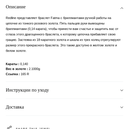
Описание
Redline представляет браслет Fatma с бриллиантами ручной работы на
цепочке из тонкого розового золота. Пять пальцев руки вымощены
бриллиантами (0,14 карата), чтобы принести вам счастье и защитить вас от
сглаза этого драгоценного браслета, к которому цепочка прибавляет свою
грацию. Застежка из 18-каратного золота и шкала из трех колец отрегулируют
размер этого прекрасного браслета. Это также доступно в желтом золоте и
белом золоте.
Караты
0,140
Вес в золоте
2.1000g
Ссылка
165 R
Инструкции по уходу
Доставка
SHARE THIS JEWEL