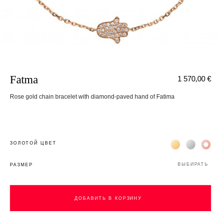
Fatma
1 570,00 €
Rose gold chain bracelet with diamond-paved hand of Fatima
Жёлтое золото 
Белое зол
Роз
ЗОЛОТОЙ ЦВЕТ
ВЫБИРАТЬ
РАЗМЕР
ДОБАВИТЬ В КОРЗИНУ
ДОБАВИТЬ В КОРЗИНУ