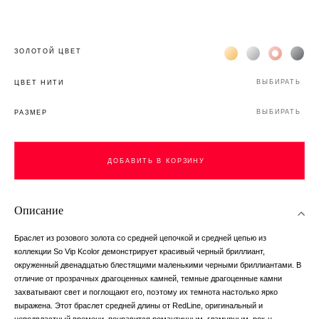
Жёлтое золото 18К
Белое золото 1
Розовое з
Чёр
ЗОЛОТОЙ ЦВЕТ
ВЫБИРАТЬ
ЦВЕТ НИТИ
ВЫБИРАТЬ
РАЗМЕР
ДОБАВИТЬ В КОРЗИНУ
Описание
Браслет из розового золота со средней цепочкой и средней цепью из
коллекции So Vip Kcolor демонстрирует красивый черный бриллиант,
окруженный двенадцатью блестящими маленькими черными бриллиантами. В
отличие от прозрачных драгоценных камней, темные драгоценные камни
захватывают свет и поглощают его, поэтому их темнота настолько ярко
выражена. Этот браслет средней длины от RedLine, оригинальный и
неподвластный времени, понравится романтичным, гламурным, рок-н-