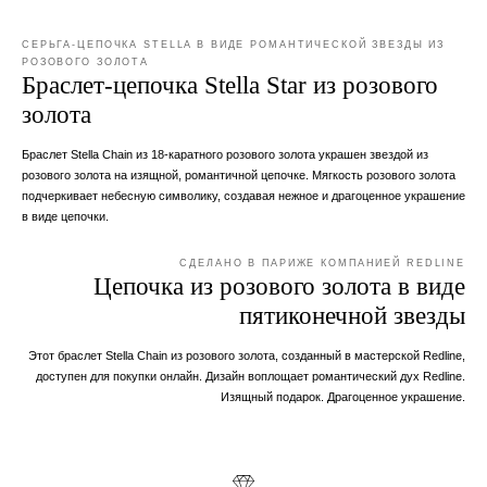
СЕРЬГА-ЦЕПОЧКА STELLA В ВИДЕ РОМАНТИЧЕСКОЙ ЗВЕЗДЫ ИЗ
РОЗОВОГО ЗОЛОТА
Браслет-цепочка Stella Star из розового
золота
Браслет Stella Chain из 18-каратного розового золота украшен звездой из
розового золота на изящной, романтичной цепочке. Мягкость розового золота
подчеркивает небесную символику, создавая нежное и драгоценное украшение
в виде цепочки.
СДЕЛАНО В ПАРИЖЕ КОМПАНИЕЙ REDLINE
Цепочка из розового золота в виде
пятиконечной звезды
Этот браслет Stella Chain из розового золота, созданный в мастерской Redline,
доступен для покупки онлайн. Дизайн воплощает романтический дух Redline.
Изящный подарок. Драгоценное украшение.