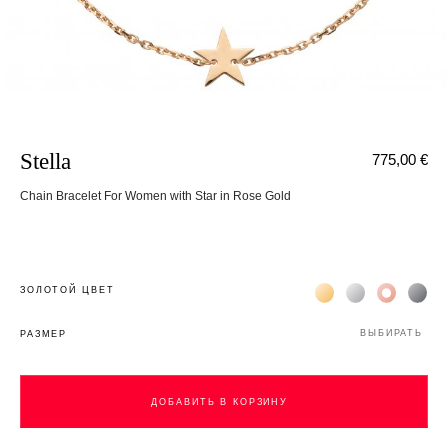
Stella
775,00 €
Chain Bracelet For Women with Star in Rose Gold
Жёлтое золото 18К
Белое золото 1
Розовое з
Чёр
ЗОЛОТОЙ ЦВЕТ
ВЫБИРАТЬ
РАЗМЕР
ДОБАВИТЬ В КОРЗИНУ
ДОБАВИТЬ В КОРЗИНУ